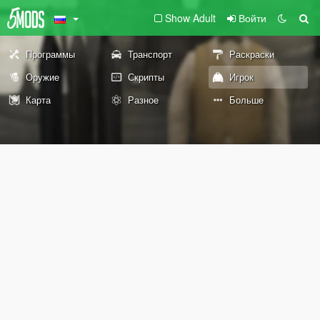
Show Adult
Войти
Программы
Транспорт
Раскраски
Оружие
Скрипты
Игрок
Карта
Разное
Больше