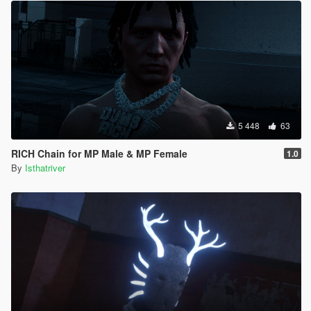
5 448
63
RICH Chain for MP Male & MP Female
1.0
By
Isthatriver