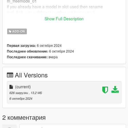
m_freemode_01
if you already have a model in slot used then rename
teef_010_u to a different number not being used.
Show Full Description
FiveM Installation
1. Rename files to desired names, and place in FiveM stream
ADD-ON
folder.
6 октября 2024
Первая загрузка:
6 октября 2024
Последнее обновление:
вчера
Последнее скачивание:
All Versions
(current)
626 загрузки
, 13,2 МБ
6 октября 2024
2 комментария