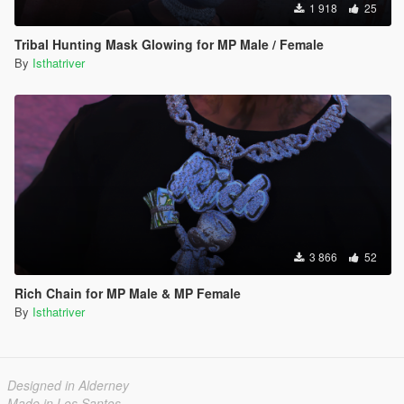
1 918
25
Tribal Hunting Mask Glowing for MP Male / Female
By
Isthatriver
3 866
52
Rich Chain for MP Male & MP Female
By
Isthatriver
Designed in Alderney
Made in Los Santos