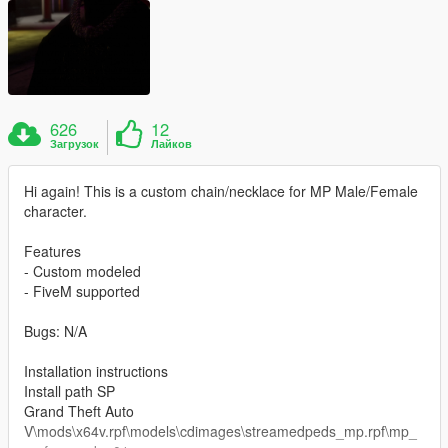
626
12
Загрузок
Лайков
Hi again! This is a custom chain/necklace for MP Male/Female
character.
Features
- Custom modeled
- FiveM supported
Bugs: N/A
Installation instructions
Install path SP
Grand Theft Auto
V\mods\x64v.rpf\models\cdimages\streamedpeds_mp.rpf\mp_