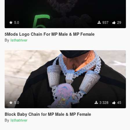
5.0
937
29
5Mods Logo Chain For MP Male & MP Female
By
Isthatriver
5.0
3 328
45
Block Baby Chain for MP Male & MP Female
By
Isthatriver