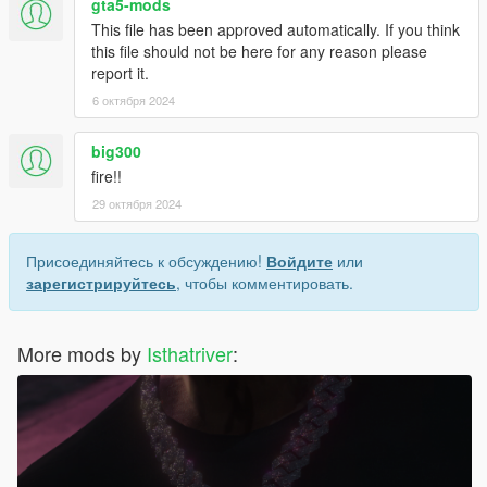
gta5-mods
This file has been approved automatically. If you think
this file should not be here for any reason please
report it.
6 октября 2024
big300
fire!!
29 октября 2024
Присоединяйтесь к обсуждению!
Войдите
или
зарегистрируйтесь
, чтобы комментировать.
More mods by
Isthatriver
: