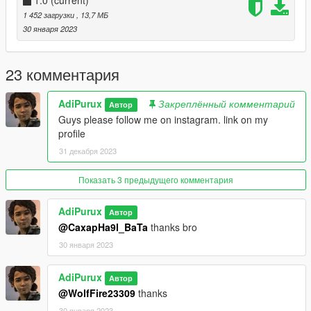
1.0
(current)
1 452 загрузки
, 13,7 МБ
30 января 2023
23 комментария
AdiPurux
Закреплённый комментарий
Автор
Guys please follow me on instagram. link on my
profile
31 декабря 2023
Показать 3 предыдущего комментария
AdiPurux
Автор
@CaxapHa9l_BaTa
thanks bro
30 января 2023
AdiPurux
Автор
@WolfFire23309
thanks
30 января 2023