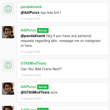
pandakhatt6
@AdiPurux
say less bro l
31 января 2023
AdiPurux
Автор
@pandakhatt6
Hey if you have any personal
requests regarding skin, message me on instagram
or here.
31 января 2023
GTA5ModTests
Can You Add Crane Next?
2 февраля 2023
AdiPurux
Автор
@GTA5ModTests
sure
3 февраля 2023
AdiPurux