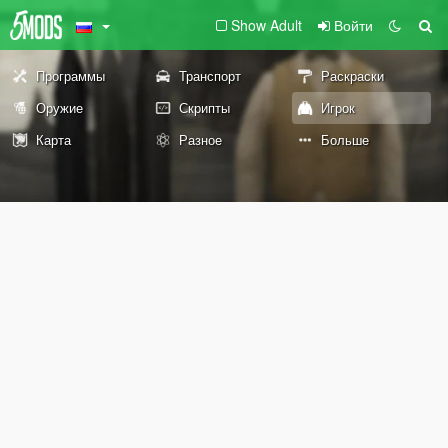
Show Adult
Войти
Программы
Транспорт
Раскраски
Оружие
Скрипты
Игрок
Карта
Разное
Больше