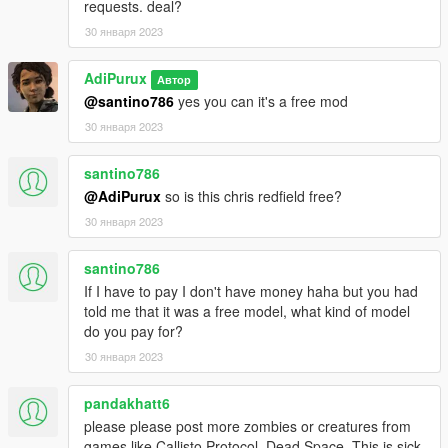
requests. deal?
30 января 2023
AdiPurux
Автор
@santino786
yes you can it's a free mod
30 января 2023
santino786
@AdiPurux
so is this chris redfield free?
30 января 2023
santino786
If I have to pay I don't have money haha but you had
told me that it was a free model, what kind of model
do you pay for?
30 января 2023
pandakhatt6
please please post more zombies or creatures from
games like Callisto Protocol, Dead Space. This is sick.