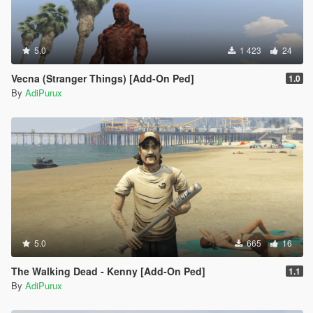
5.0
1 423
24
Vecna (Stranger Things) [Add-On Ped]
1.0
By
AdiPurux
5.0
665
16
The Walking Dead - Kenny [Add-On Ped]
1.1
By
AdiPurux