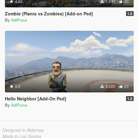
4.92
1 891
20
Zombie (Plants vs Zombies) [Add-on Ped]
1.0
By
AdiPurux
5.0
3 222
23
Hello Neighbor [Add-On Ped]
1.0
By
AdiPurux
Designed in Alderney
Made in Los Santos