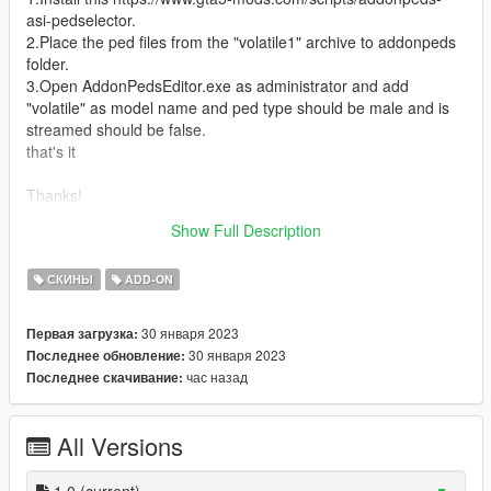
asi-pedselector.
2.Place the ped files from the "volatile1" archive to addonpeds
folder.
3.Open AddonPedsEditor.exe as administrator and add
"volatile" as model name and ped type should be male and is
streamed should be false.
that's it
Thanks!
the model used for this mod is https://sketchfab.com/3d-
Show Full Description
models/volatile-b93217da10ac433bbc927d7188163fa2
СКИНЫ
ADD-ON
30 января 2023
Первая загрузка:
30 января 2023
Последнее обновление:
час назад
Последнее скачивание:
All Versions