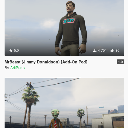
5.0
4 751
36
MrBeast (Jimmy Donaldson) [Add-On Ped]
1.0
By
AdiPurux