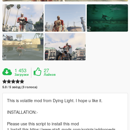
1 453
27
Загрузки
Лайков
5.0 / 5 звёзд (3 голоса)
This is volatile mod from Dying Light. I hope u like it.
INSTALLATION:-
Please use this script to install this mod
1.Install this https://www.gta5-mods.com/scripts/addonpeds-