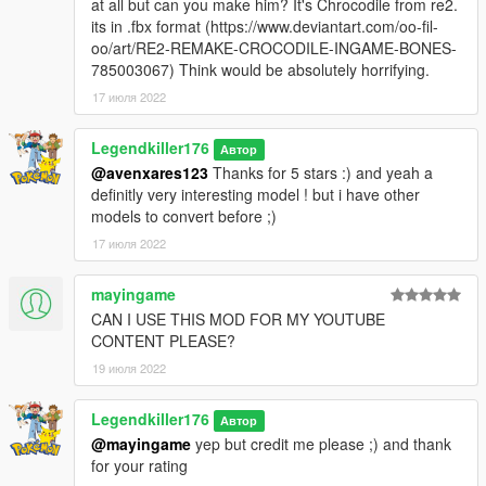
at all but can you make him? It's Chrocodile from re2.
its in .fbx format (https://www.deviantart.com/oo-fil-
oo/art/RE2-REMAKE-CROCODILE-INGAME-BONES-
785003067) Think would be absolutely horrifying.
17 июля 2022
Legendkiller176
Автор
@avenxares123
Thanks for 5 stars :) and yeah a
definitly very interesting model ! but i have other
models to convert before ;)
17 июля 2022
mayingame
CAN I USE THIS MOD FOR MY YOUTUBE
CONTENT PLEASE?
19 июля 2022
Legendkiller176
Автор
@mayingame
yep but credit me please ;) and thank
for your rating