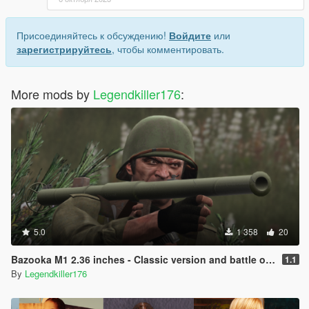
Присоединяйтесь к обсуждению!
Войдите
или
зарегистрируйтесь
, чтобы комментировать.
More mods by
Legendkiller176
:
5.0
1 358
20
Bazooka M1 2.36 inches - Classic version and battle of Osana version .
1.1
By
Legendkiller176