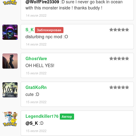
@WolfFire23309
:D sure i never go back in ocean
with this monster inside ! thanks buddy !
14 июля 2022
S_K
Заблокирован
disturbing npc mod :O
14 июля 2022
GhostVare
OH HELL YES!
15 июля 2022
Gta5KoRn
cute :D
15 июля 2022
Legendkiller176
Автор
@S_K
:D
15 июля 2022