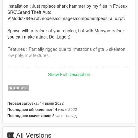
Installation : Just replace shark hammer by my files in F:\Jeux
SRC\Grand Theft Auto
V\Mods\x64e.rpf\models\cdimages\componentpeds_a_c.rpf\
Spawn with a trainer of your choice, but with Menyoo trainer
you can make attack Del Lago ;)
Features : Partially rigged due to limitations of gta 5 skeleton,
low poly, low textures.
Known bugs : Disappears with distance but i don't know how fix
that. If someone can help me for that.
Show Full Description
French :
ADD-ON
Salut ! Voici ma nouvelle conversion pour GTA5, le monstre du
lac Del Lago ! de Resident Evil 4.
14 июля 2022
Первая загрузка:
14 июля 2022
Последнее обновление:
Installation : Dans OpenIV allez dans Grand Theft Auto
5 часов назад
Последнее скачивание:
V\Mods\x64e.rpf\models\cdimages\componentpeds_a_c.rpf\
puis remplacez tout les fichiers par les miens, voila c'est tout !
All Versions
Faites apparaitre en jeu avec le trainer de votre choix, si vous