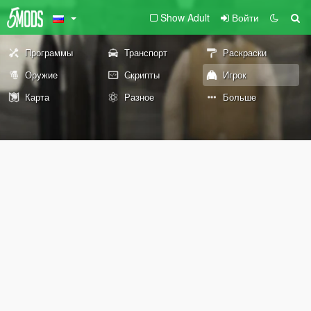
Show Adult
Войти
Программы
Транспорт
Раскраски
Оружие
Скрипты
Игрок
Карта
Разное
Больше