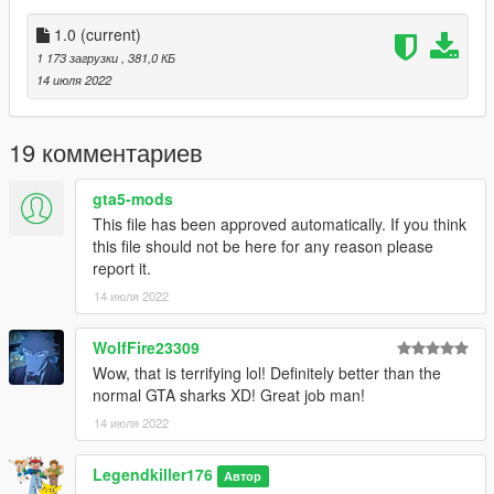
le faites spawn avec Menyoo vous pouvez le faire attaquer en
appuyant sur la touche attaque.
1.0
(current)
1 173 загрузки
, 381,0 КБ
Caractéristiques : Partiellement animé, je n'ai pas pu faire
14 июля 2022
mieux à cause des limitations des squelettes de GTA 5.
Bugs connus : Petit bugs de disparition avec l'éloignement,
19 комментариев
mais je ne sais pas comment le régler, si quelqu'un connait la
solution je suis preneur ;) .
gta5-mods
This file has been approved automatically. If you think
Amusez vous bien !
this file should not be here for any reason please
report it.
Credits
14 июля 2022
3D models from RE4 extract by : Maxim
Converted and rigged for GTA 5 : Me
WolfFire23309
Wow, that is terrifying lol! Definitely better than the
normal GTA sharks XD! Great job man!
14 июля 2022
Legendkiller176
Автор