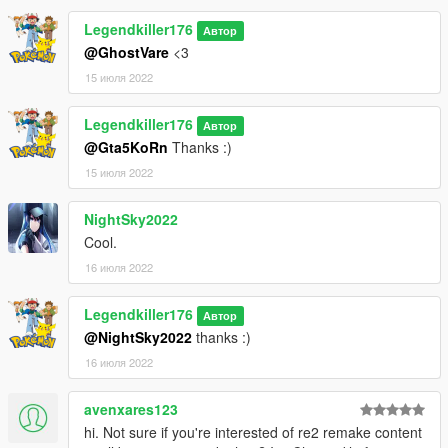
Legendkiller176
Автор
@GhostVare
<3
15 июля 2022
Legendkiller176
Автор
@Gta5KoRn
Thanks :)
15 июля 2022
NightSky2022
Cool.
16 июля 2022
Legendkiller176
Автор
@NightSky2022
thanks :)
16 июля 2022
avenxares123
hi. Not sure if you're interested of re2 remake content