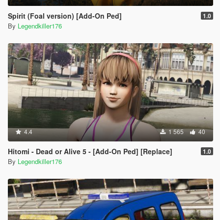
Spirit (Foal version) [Add-On Ped]
1.0
By
Legendkiller176
4.4
1 565
40
Hitomi - Dead or Alive 5 - [Add-On Ped] [Replace]
1.0
By
Legendkiller176