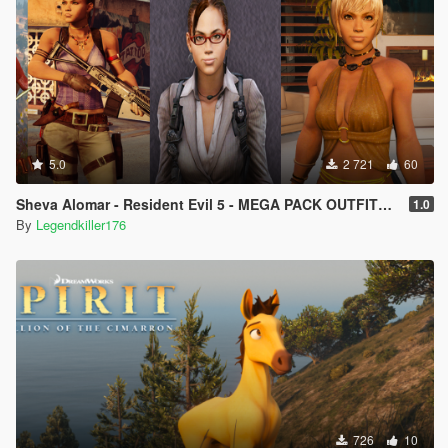
5.0
2 721
60
Sheva Alomar - Resident Evil 5 - MEGA PACK OUTFITS [Add-On Ped] [Replace]
1.0
By
Legendkiller176
726
10