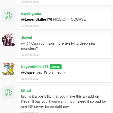
20 июля 2022
mayingame
@Legendkiller176
NICE OFF COURSE
21 июля 2022
Jiawei
@_@ Can you make more terrifying deep-sea
monsters?
23 июля 2022
Legendkiller176
Автор
@Jiawei
yep it's planned ;)
25 июля 2022
kifrad
bro, is it a posibility that you make this an add-on
Ped? I'll pay you if you want it, but i need it so bad for
one RP server im on right now!
6 октября 2023