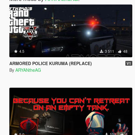
4.5
3 511
48
ARMORED POLICE KURUMA (REPLACE)
V1
By
ARYANtheAG
5.0
559
6