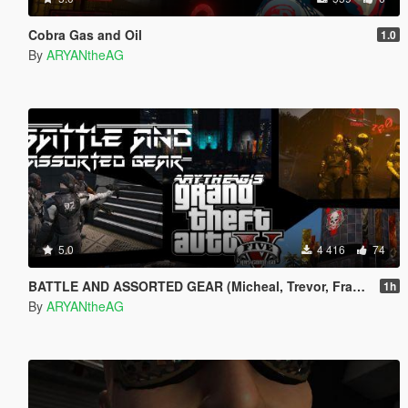
Cobra Gas and Oil
1.0
By
ARYANtheAG
5.0
4 416
74
BATTLE AND ASSORTED GEAR (Micheal, Trevor, Franklin)
1h
By
ARYANtheAG