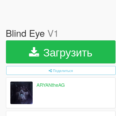
Blind Eye
V1
Загрузить
Поделиться
ARYANtheAG