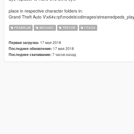
place in respective character folders in:
Grand Theft Auto V\x64v.rpf\models\cdimages\streamedpeds_playe
FRANKLIN
MICHAEL
TREVOR
ГЛАЗА
17 мая 2018
Первая загрузка:
17 мая 2018
Последнее обновление:
7 часов назад
Последнее скачивание: