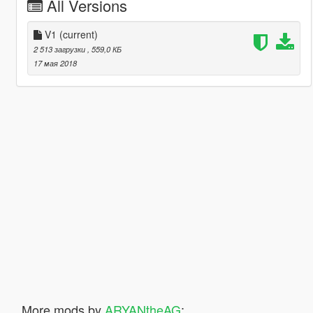
All Versions
V1
(current)
2 513 загрузки
, 559,0 КБ
17 мая 2018
More mods by
ARYANtheAG
: