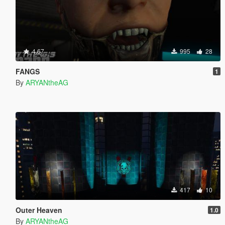
4.67
995
28
FANGS
1
By
ARYANtheAG
417
10
Outer Heaven
1.0
By
ARYANtheAG