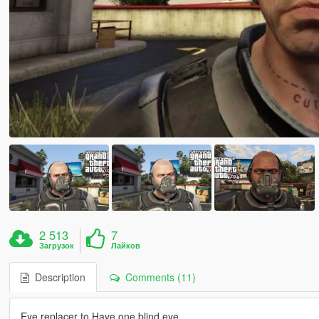
2 513
7
Загрузок
Лайков
Description
Comments (11)
Eye replacer to Have one blind eye.