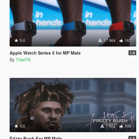
5.0
17 964
167
Apple Watch Series 5 for MP Male
1.0
By
TideFN
5.0
7 652
106
Frizzy Bush For MP Male
1.0