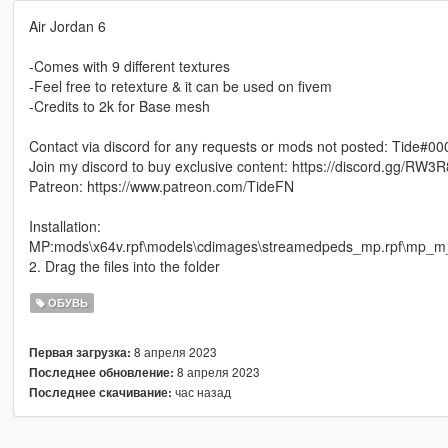
Air Jordan 6
-Comes with 9 different textures
-Feel free to retexture & it can be used on fivem
-Credits to 2k for Base mesh
Contact via discord for any requests or mods not posted: Tide#00
Join my discord to buy exclusive content: https://discord.gg/RW3
Patreon: https://www.patreon.com/TideFN
Installation:
MP:mods\x64v.rpf\models\cdimages\streamedpeds_mp.rpf\mp_
2. Drag the files into the folder
ОБУВЬ
8 апреля 2023
Первая загрузка:
8 апреля 2023
Последнее обновление:
час назад
Последнее скачивание: