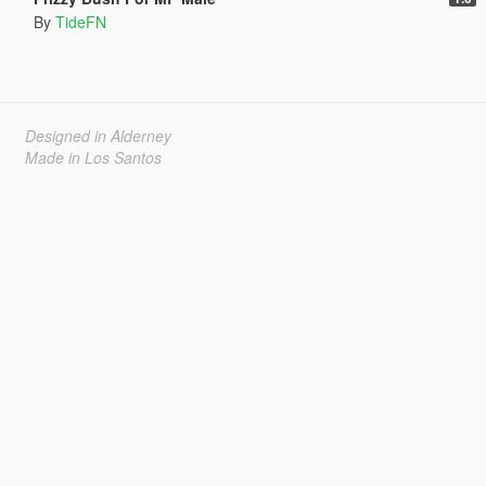
By
TideFN
Designed in Alderney
Made in Los Santos