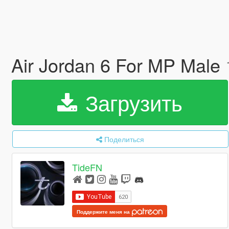
Air Jordan 6 For MP Male
Загрузить
Поделиться
TideFN
Поддержите меня на