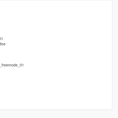
01
R8ce
m_freemode_01