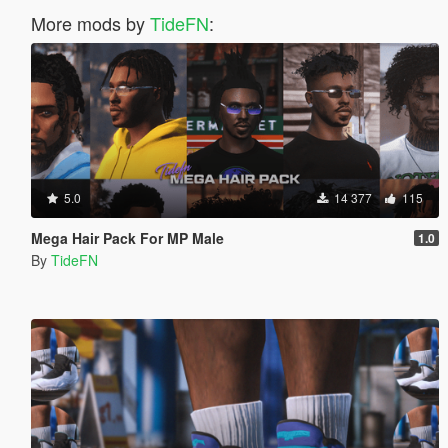
More mods by
TideFN
:
5.0
14 377
115
Mega Hair Pack For MP Male
1.0
By
TideFN