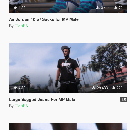
4.83
3 414
79
Air Jordan 10 w/ Socks for MP Male
By
TideFN
4.82
29 433
229
Large Sagged Jeans For MP Male
1.0
By
TideFN