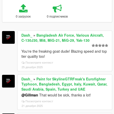
0 загрузок
0 подписчиков
Dash_
»
Bangladesh Air Force, Various Aircraft,
C-130J30, Mi8, MiG-21, MiG-29, Yak-130
You're the freaking goat dude! Blazing speed and top
tier quality too!
Посмотрите контекст
25 декабря 2025
Dash_
»
Paint for SkylineGTRFreak's Eurofighter
Typhoon, Bangladesh, Egypt, Italy, Kuwait, Qatar,
Saudi Arabia, Spain, Turkey and UAE
@Gillman
That would be sick, thanks a lot!
Посмотрите контекст
21 декабря 2025