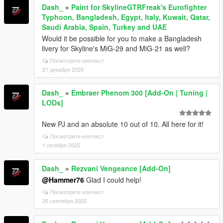
Dash_
»
Paint for SkylineGTRFreak's Eurofighter
Typhoon, Bangladesh, Egypt, Italy, Kuwait, Qatar,
Saudi Arabia, Spain, Turkey and UAE
Would it be possible for you to make a Bangladesh
livery for Skyline's MiG-29 and MiG-21 as well?
Посмотрите контекст
21 декабря 2025
Dash_
»
Embraer Phenom 300 [Add-On | Tuning |
LODs]
New PJ and an absolute 10 out of 10. All here for it!
Посмотрите контекст
1 октября 2025
Dash_
»
Rezvani Vengeance [Add-On]
@Hammer76
Glad I could help!
Посмотрите контекст
25 сентября 2025