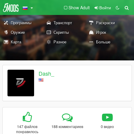
Show Adult
Войти
Программы
Транспорт
Раскраски
Оружие
Скрипты
Игрок
Карта
Разное
Больше
Dash_
147 файлов
188 комментариев
0 видео
понравилось