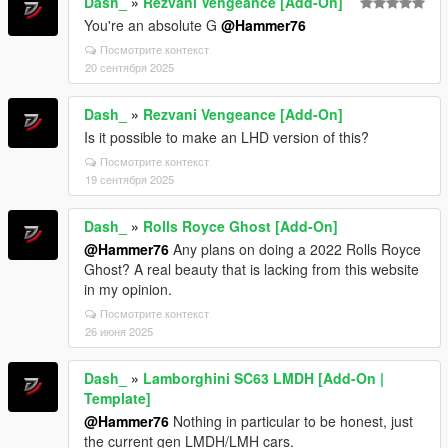
Dash_
»
Rezvani Vengeance [Add-On]
You're an absolute G
@Hammer76
Посмотрите контекст
20 сентября 2025
Dash_
»
Rezvani Vengeance [Add-On]
Is it possible to make an LHD version of this?
Посмотрите контекст
19 сентября 2025
Dash_
»
Rolls Royce Ghost [Add-On]
@Hammer76
Any plans on doing a 2022 Rolls Royce
Ghost? A real beauty that is lacking from this website
in my opinion.
Посмотрите контекст
26 июня 2025
Dash_
»
Lamborghini SC63 LMDH [Add-On |
Template]
@Hammer76
Nothing in particular to be honest, just
the current gen LMDH/LMH cars.