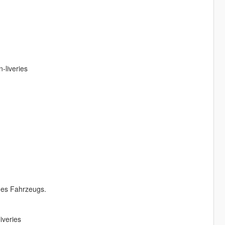
-liveries
 des Fahrzeugs.
iveries