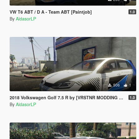
VW T6 ABT / D A - Team ABT [Paintjob]
1.0
By
AldasorLP
506
1
2018 Volkswagen Golf 7.5 R by [VRSTNR MODDING TEAM] - Driving School [Paintjob]
1.0
By
AldasorLP