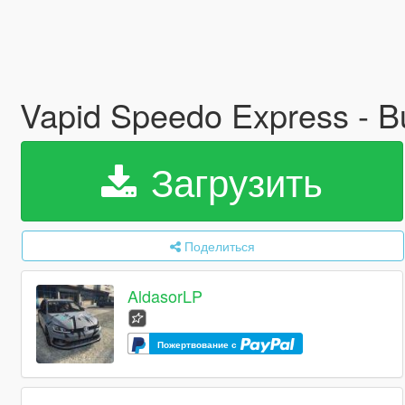
Vapid Speedo Express - Bu
Загрузить
Поделиться
AldasorLP
Пожертвование с