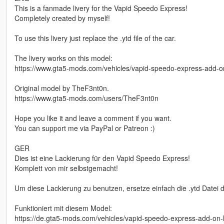
This is a fanmade livery for the Vapid Speedo Express!
Completely created by myself!
To use this livery just replace the .ytd file of the car.
The livery works on this model:
https://www.gta5-mods.com/vehicles/vapid-speedo-express-add-on
Original model by TheF3nt0n.
https://www.gta5-mods.com/users/TheF3nt0n
Hope you like it and leave a comment if you want.
You can support me via PayPal or Patreon :)
GER
Dies ist eine Lackierung für den Vapid Speedo Express!
Komplett von mir selbstgemacht!
Um diese Lackierung zu benutzen, ersetze einfach die .ytd Datei
Funktioniert mit diesem Model:
https://de.gta5-mods.com/vehicles/vapid-speedo-express-add-on-l