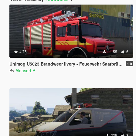
4.75
1 155
6
Unimog U5023 Brandweer livery - Feuerwehr Saarbrücken [Paintjob]
1.0
By
AldasorLP
235
3