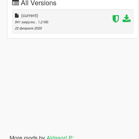
All Versions
(current)
841 загрузки
, 1,2 МБ
22 февраля 2020
More mods by
AldasorLP
: