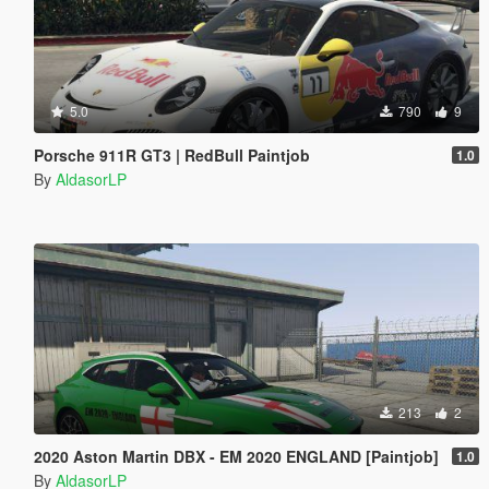
5.0
790
9
Porsche 911R GT3 | RedBull Paintjob
1.0
By
AldasorLP
213
2
2020 Aston Martin DBX - EM 2020 ENGLAND [Paintjob]
1.0
By
AldasorLP