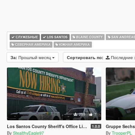
СЛУЖЕБНЫЕ
LOS SANTOS
BLAINE COUNTY
SAN ANDREA
СЕВЕРНАЯ АМЕРИКА
ЮЖНАЯ АМЕРИКА
За:
Прошлый месяц
Сортировать по:
Последние 
259
7
Los Santos County Sheriff's Office Livery Minipack (Multnomah County, WA)
Gruppe Sechs 
1.0.0
By
StealthyEagle97
By
TrooperPL