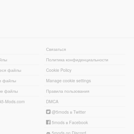
Связаться
йлы
Политика конфиденциальности
еся файлы
Cookie Policy
е файлы
Manage cookie settings
ые файлы
Правила пользования
A5-Mods.com
DMCA
@5mods в Twitter
5mods в Facebook
5mods on Discord