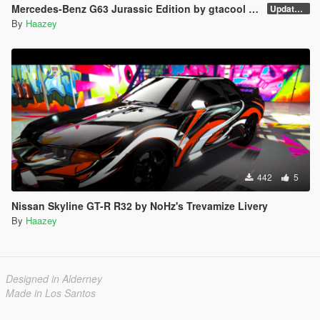
Mercedes-Benz G63 Jurassic Edition by gtacool Trevamize 9 Livery Pack
Updated Liverys
By
Haazey
442
5
Nissan Skyline GT-R R32 by NoHz's Trevamize Livery
By
Haazey
Designed in Alderney
Made in Los Santos