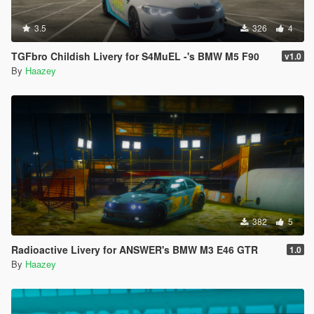
3.5
326
4
TGFbro Childish Livery for S4MuEL -'s BMW M5 F90
v1.0
By
Haazey
382
5
Radioactive Livery for ANSWER's BMW M3 E46 GTR
1.0
By
Haazey