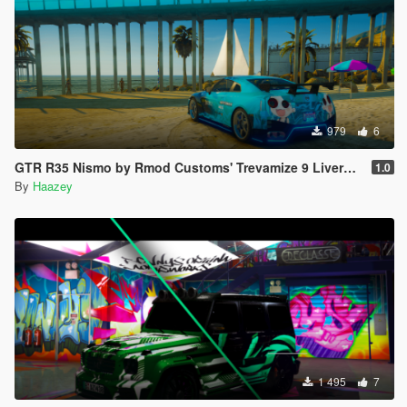
979
6
GTR R35 Nismo by Rmod Customs' Trevamize 9 Livery Pack
1.0
By
Haazey
1 495
7