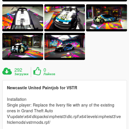
292
0
Загрузки
Лайков
Newcastle United Paintjob for VSTR
Installation
Single player: Replace the livery file with any of the existing
ones in Grand Theft Auto
V\update\x64\dlcpacks\mpheist3\dlc.rpf\x64\levels\mpheist3\ve
hiclemods\vstrmods.rpf/