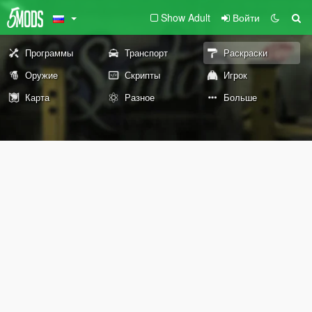
Show Adult
Войти
Программы
Транспорт
Раскраски
Оружие
Скрипты
Игрок
Карта
Разное
Больше