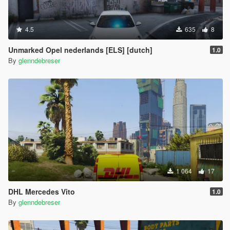
4.5
635
8
Unmarked Opel nederlands [ELS] [dutch]
1.0
By
glenndebreser
1 064
17
DHL Mercedes Vito
1.0
By
glenndebreser