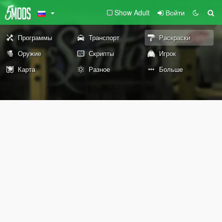
Show Adult
Войти
Программы
Транспорт
Раскраски
Оружие
Скрипты
Игрок
Карта
Разное
Больше