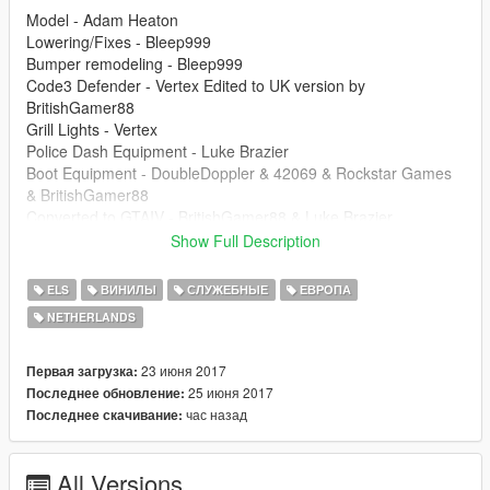
Model - Adam Heaton
Lowering/Fixes - Bleep999
Bumper remodeling - Bleep999
Code3 Defender - Vertex Edited to UK version by
BritishGamer88
Grill Lights - Vertex
Police Dash Equipment - Luke Brazier
Boot Equipment - DoubleDoppler & 42069 & Rockstar Games
& BritishGamer88
Converted to GTAIV - BritishGamer88 & Luke Brazier
Ported over to GTAV - BritishGamer88 & Luke Brazier
Show Full Description
New Material's - BritishGamer88
New Texture's - Glenn de Bresser
ELS
ВИНИЛЫ
СЛУЖЕБНЫЕ
ЕВРОПА
Template - BritishGamer88
NETHERLANDS
Wheel's - Unknown
Plate's - Glenndebresser
Skin - Glenn de Bresser
23 июня 2017
Первая загрузка:
25 июня 2017
Последнее обновление:
HOW TO INSTALL CHECK README
час назад
Последнее скачивание:
All Versions