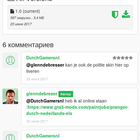
1.0
(current)
597 загрузки
, 3,4 МБ
23 июня 2017
6 комментариев
DutchGamersnl
@glenndebresser
kan je ook de politie skin hier op
liveren
25 июня 2017
glenndebreser
Автор
@DutchGamersnl
heb ik al online staan
:
https://www.gta5-mods.com/paintjobs/pranger-
dutch-nederlands-els
25 июня 2017
DutchGamersnl