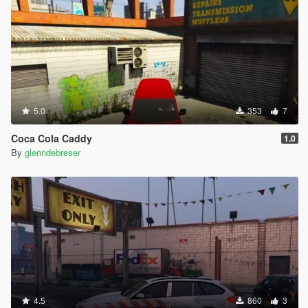
5.0
353
7
Coca Cola Caddy
1.0
By
glenndebreser
4.5
860
3