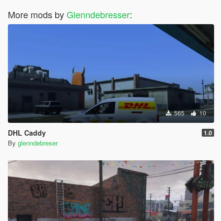
More mods by
Glenndebresser
:
565
10
DHL Caddy
1.0
By
glenndebreser