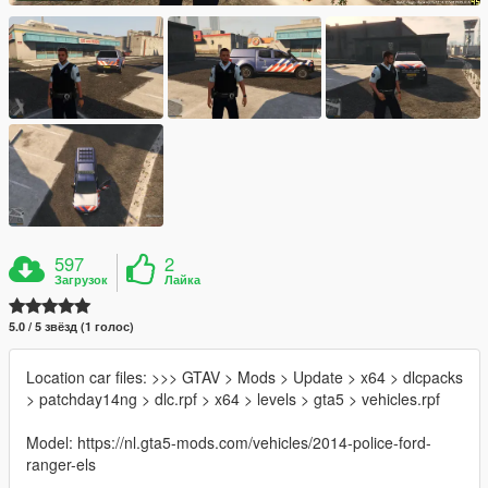
597
2
Загрузок
Лайка
5.0 / 5 звёзд (1 голос)
Location car files: >>> GTAV > Mods > Update > x64 > dlcpacks
> patchday14ng > dlc.rpf > x64 > levels > gta5 > vehicles.rpf
Model: https://nl.gta5-mods.com/vehicles/2014-police-ford-
ranger-els