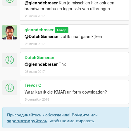
@glenndebreser
Kun je misschien hier ook een
brandweer ambu en leger skin van uitbrengen
26 июня 2017
glenndebreser
Автор
@DutchGamersnl
zal ik naar gaan kijken
26 июня 2017
DutchGamersnl
@glenndebreser
Thx
26 июня 2017
Trevor C
Waar kan ik die KMAR uniform downloaden?
5 сентября 2018
Присоединяйтесь к обсуждению!
Войдите
или
зарегистрируйтесь
, чтобы комментировать.