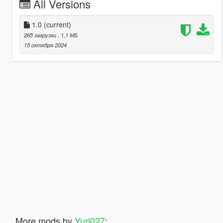
All Versions
1.0
(current)
265 загрузки
, 1,1 МБ
15 октября 2024
More mods by
Yuri027
: