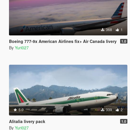
368
1
Boeing 777-9x American Airlines fix+ Air Canada livery
1.0
By
Yuri027
5.0
339
2
Alitalia livery pack
1.0
By
Yuri027