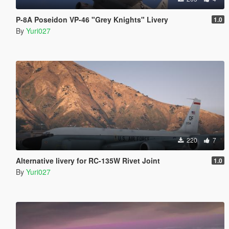
P-8A Poseidon VP-46 "Grey Knights" Livery
1.0
By
Yuri027
220
7
Alternative livery for RC-135W Rivet Joint
1.0
By
Yuri027