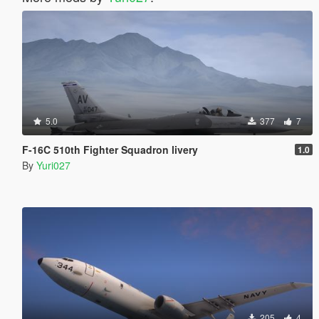
5.0
377
7
F-16C 510th Fighter Squadron livery
1.0
By
Yuri027
205
4