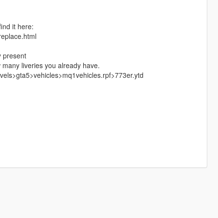
ind it here:
replace.html
y present
w many liveries you already have.
>levels>gta5>vehicles>mq1vehicles.rpf>773er.ytd