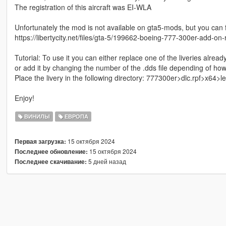
The registration of this aircraft was EI-WLA
Unfortunately the mod is not available on gta5-mods, but you can f
https://libertycity.net/files/gta-5/199662-boeing-777-300er-add-on-
Tutorial: To use it you can either replace one of the liveries alread
or add it by changing the number of the .dds file depending of ho
Place the livery in the following directory: 777300er>dlc.rpf>x64
Enjoy!
ВИНИЛЫ
ЕВРОПА
15 октября 2024
Первая загрузка:
15 октября 2024
Последнее обновление:
5 дней назад
Последнее скачивание: