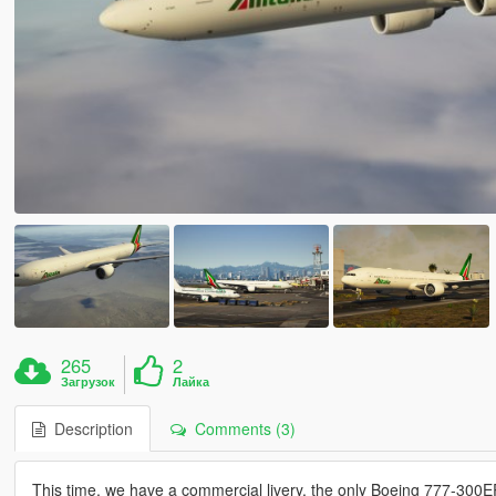
265
2
Загрузок
Лайка
Description
Comments (3)
This time, we have a commercial livery, the only Boeing 777-300ER A