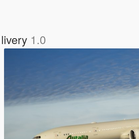
livery
1.0