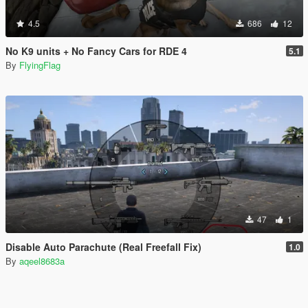
4.5
686
12
No K9 units + No Fancy Cars for RDE 4
5.1
By
FlyingFlag
47
1
Disable Auto Parachute (Real Freefall Fix)
1.0
By
aqeel8683a