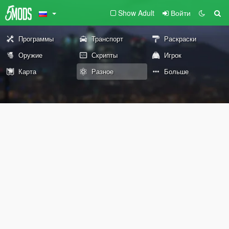
Show Adult
Войти
Программы
Транспорт
Раскраски
Оружие
Скрипты
Игрок
Карта
Разное
Больше