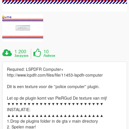
1 200
10
Загрузок
Лайков
Required: LSPDFR Computer+
http://www.lcpdfr.com/files/file/11453-lspdfr-computer
Dit is een texture voor de ''police computer'' plugin.
Let op de plugin komt van PieRGud De texture van mij!
▼▼▼▼▼▼▼▼▼▼▼▼▼▼▼▼▼▼▼▼▼▼▼▼
INSTALATIE:
▲▲▲▲▲▲▲▲▲▲▲▲▲▲▲▲▲▲▲▲▲▲▲▲
1.Drop de plugins folder in de gta v main directory
2. Spelen maar!