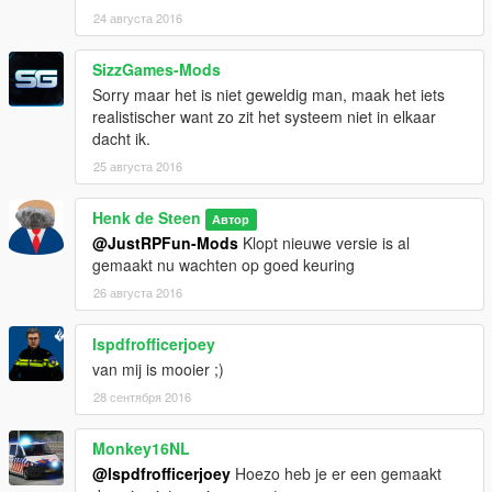
24 августа 2016
SizzGames-Mods
Sorry maar het is niet geweldig man, maak het iets
realistischer want zo zit het systeem niet in elkaar
dacht ik.
25 августа 2016
Henk de Steen
Автор
@JustRPFun-Mods
Klopt nieuwe versie is al
gemaakt nu wachten op goed keuring
26 августа 2016
lspdfrofficerjoey
van mij is mooier ;)
28 сентября 2016
Monkey16NL
@lspdfrofficerjoey
Hoezo heb je er een gemaakt