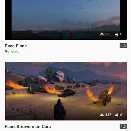
225
6
Race Plane
1.0
By
Mo5
445
8
Flamethrowers on Cars
1.0