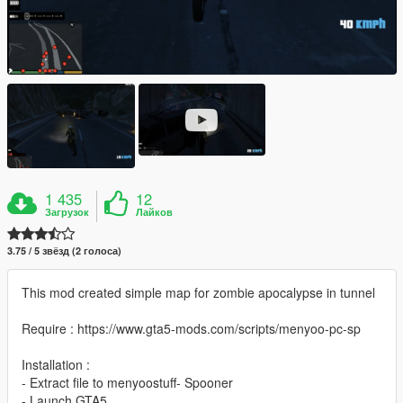
1 435
12
Загрузок
Лайков
3.75 / 5 звёзд (2 голоса)
This mod created simple map for zombie apocalypse in tunnel
Require : https://www.gta5-mods.com/scripts/menyoo-pc-sp
Installation :
- Extract file to menyoostuff- Spooner
- Launch GTA5