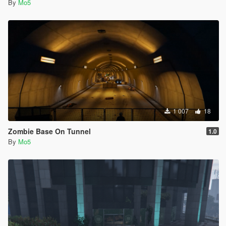
By
Mo5
1 007
18
Zombie Base On Tunnel
1.0
By
Mo5