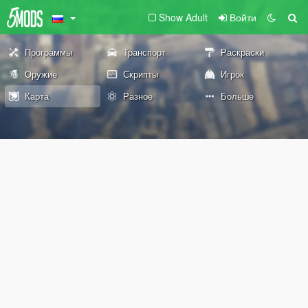
Show Adult
Войти
Программы
Транспорт
Раскраски
Оружие
Скрипты
Игрок
Карта
Разное
Больше