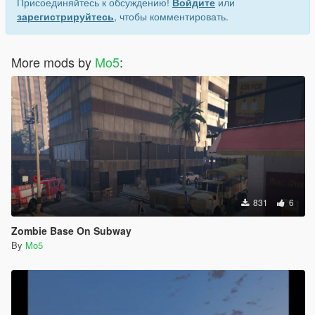
Присоединяйтесь к обсуждению!
Войдите
или
зарегистрируйтесь
, чтобы комментировать.
More mods by
Mo5
:
831
6
Zombie Base On Subway
By
Mo5