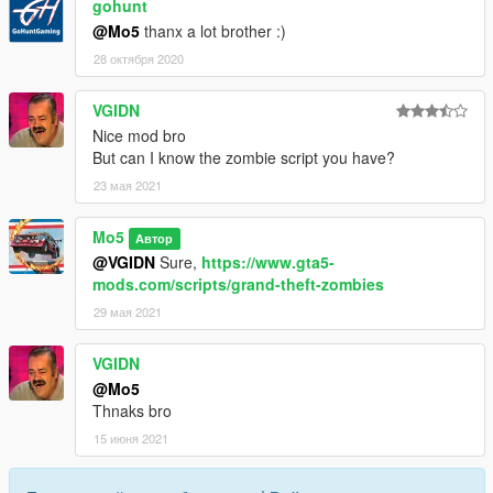
gohunt
@Mo5
thanx a lot brother :)
28 октября 2020
VGIDN
Nice mod bro
But can I know the zombie script you have?
23 мая 2021
Mo5
Автор
@VGIDN
Sure,
https://www.gta5-
mods.com/scripts/grand-theft-zombies
29 мая 2021
VGIDN
@Mo5
Thnaks bro
15 июня 2021