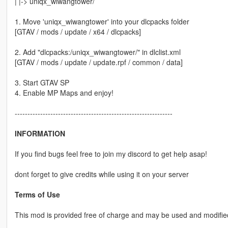
| |-> uniqx_wiwangtower/
1. Move 'uniqx_wiwangtower' into your dlcpacks folder
[GTAV / mods / update / x64 / dlcpacks]
2. Add "dlcpacks:/uniqx_wiwangtower/" in dlclist.xml
[GTAV / mods / update / update.rpf / common / data]
3. Start GTAV SP
4. Enable MP Maps and enjoy!
--------------------------------------------------------------
INFORMATION
If you find bugs feel free to join my discord to get help asap!
dont forget to give credits while using it on your server
Terms of Use
This mod is provided free of charge and may be used and modified