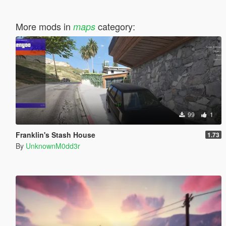
More mods in
category:
maps
99
1
Franklin's Stash House
1.73
By
UnknownM0dd3r