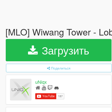
[MLO] Wiwang Tower - Lob
Загрузить
Поделиться
uNiqx