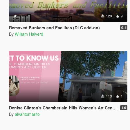
5.0
129
9
Removed Bunkers and Facilites (DLC add-on)
0.1
By
William Halverd
113
1
Denise Clinton's Chamberlain Hills Women's Art Center
1.0
By
alvaritomarito