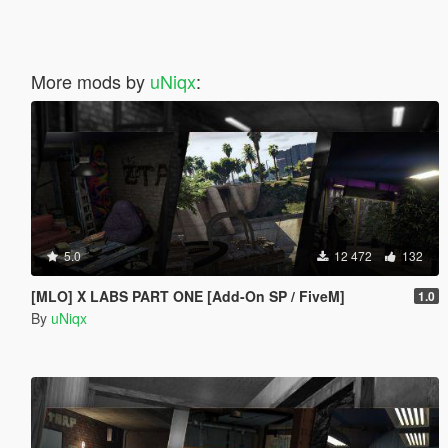
More mods by
uNiqx
:
5.0
12 472
132
[MLO] X LABS PART ONE [Add-On SP / FiveM]
1.0
By
uNiqx