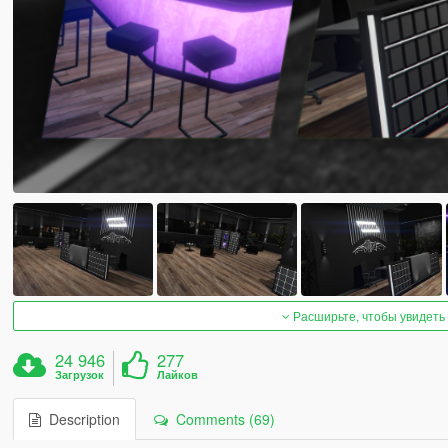
Расширьте, чтобы увидеть
24 946
277
Загрузок
Лайков
Description
Comments (69)