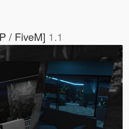
P / FiveM]
1.1