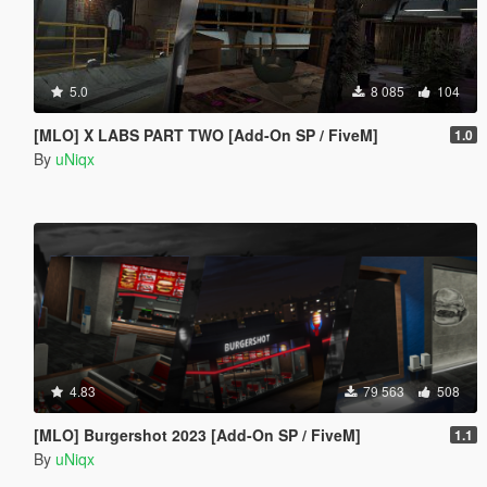
5.0
8 085
104
[MLO] X LABS PART TWO [Add-On SP / FiveM]
1.0
By
uNiqx
4.83
79 563
508
[MLO] Burgershot 2023 [Add-On SP / FiveM]
1.1
By
uNiqx