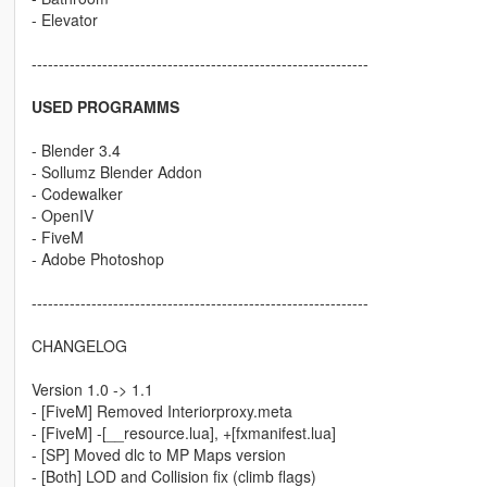
- Elevator
--------------------------------------------------------------
USED PROGRAMMS
- Blender 3.4
- Sollumz Blender Addon
- Codewalker
- OpenIV
- FiveM
- Adobe Photoshop
--------------------------------------------------------------
CHANGELOG
Version 1.0 -> 1.1
- [FiveM] Removed Interiorproxy.meta
- [FiveM] -[__resource.lua], +[fxmanifest.lua]
- [SP] Moved dlc to MP Maps version
- [Both] LOD and Collision fix (climb flags)