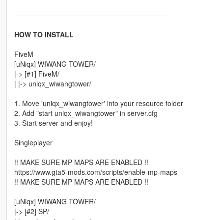
--------------------------------------------------------------
HOW TO INSTALL
FiveM
[uNiqx] WIWANG TOWER/
|-> [#1] FiveM/
| |-> uniqx_wiwangtower/
1. Move 'uniqx_wiwangtower' into your resource folder
2. Add "start uniqx_wiwangtower" in server.cfg
3. Start server and enjoy!
Singleplayer
!! MAKE SURE MP MAPS ARE ENABLED !!
https://www.gta5-mods.com/scripts/enable-mp-maps
!! MAKE SURE MP MAPS ARE ENABLED !!
[uNiqx] WIWANG TOWER/
|-> [#2] SP/