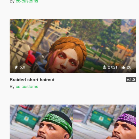
By
cc-customs
5.0
2 021
26
Braided short haircut
v.1.0
By
cc-customs