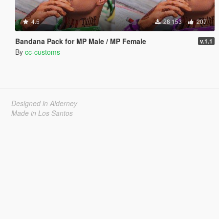
4.5
28 153
207
Bandana Pack for MP Male / MP Female
v.1.1
By
cc-customs
Designed in Alderney
Made in Los Santos