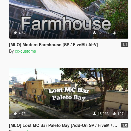
4.67
32 098
300
[MLO] Modern Farmhouse [SP / FiveM / AltV]
1.1
By
cc-customs
4.75
18 963
197
[MLO] Lost MC Bar Paleto Bay [Add-On SP / FiveM / AltV]
1.0