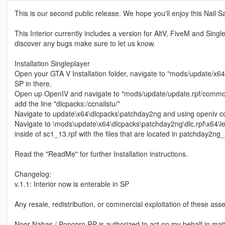
This is our second public release. We hope you'll enjoy this Nail S
This Interior currently includes a version for AltV, FiveM and Singl
discover any bugs make sure to let us know.
Installation Singleplayer
Open your GTA V Installation folder, navigate to "mods/update/x64/
SP in there.
Open up OpenIV and navigate to "mods/update/update.rpf/common/
add the line "dlcpacks:/ccnailstu/"
Navigate to update\x64\dlcpacks\patchday2ng and using openiv c
Navigate to \mods\update\x64\dlcpacks\patchday2ng\dlc.rpf\x64\lev
inside of sc1_13.rpf with the files that are located in patchday2ng
Read the "ReadMe" for further Installation instructions.
Changelog:
v.1.1: Interior now is enterable in SP
Any resale, redistribution, or commercial exploitation of these asset
Noor Nahas / Popcorn RP is authorized to act on my behalf in mat