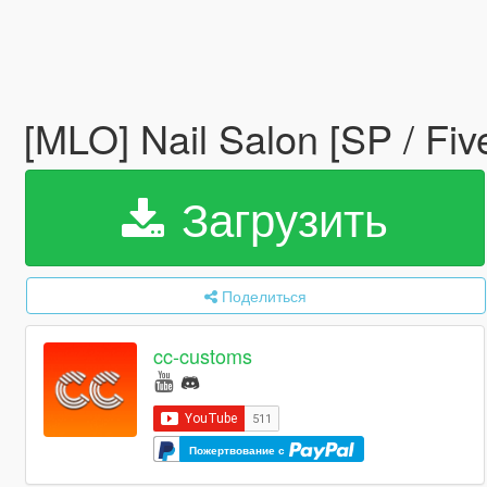
[MLO] Nail Salon [SP / Fiv
Загрузить
Поделиться
cc-customs
Пожертвование с