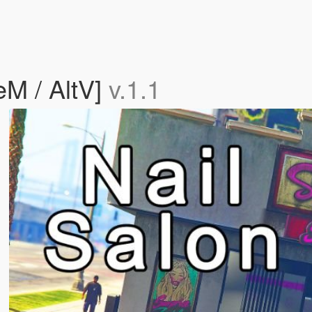
eM / AltV]
v.1.1