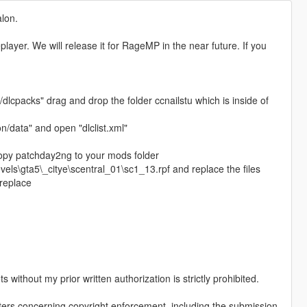
alon.
eplayer. We will release it for RageMP in the near future. If you
dlcpacks" drag and drop the folder ccnailstu which is inside of
data" and open "dlclist.xml"
opy patchday2ng to your mods folder
els\gta5\_citye\scentral_01\sc1_13.rpf and replace the files
_replace
s without my prior written authorization is strictly prohibited.
ters concerning copyright enforcement, including the submission