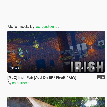
More mods by
cc-customs
:
4.41
24 622
186
[MLO] Irish Pub [Add-On SP / FiveM / AltV]
v.1.0
By
cc-customs