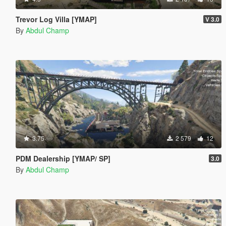
Trevor Log Villa [YMAP]
V 3.0
By
Abdul Champ
3.75
2 579
12
PDM Dealership [YMAP/ SP]
3.0
By
Abdul Champ