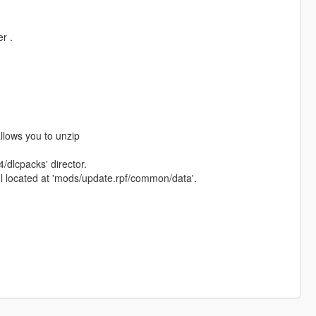
r .
allows you to unzip
/dlcpacks' director.
xml located at 'mods/update.rpf/common/data'.