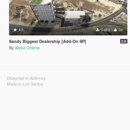
4.5
3 460
34
Sandy Biggest Dealership [Add-On SP]
2.0
By
Abdul Champ
Designed in Alderney
Made in Los Santos