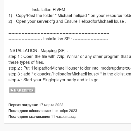
--------------- Installation FIVEM : ---------------------------
1) - Copy/Past the folder " Michael-helipad " on your resource folde
2) - Open your server.cfg and Ensure HelipadforMichaelHouse .
---------------------------------------------------------------------
----------------------- Installation SP : ------------------------
INSTALLATION : Mapping [SP] :
step 1 : Open the file with 7zip, Winrar or any other program that 
these types of files.
step 2 : Put "HelipadforMichaelHouse" folder into 'mods/update/x64
step 3 : add " dlcpacks:/HelipadforMichaelHouse/ " in the dlclist.
step 4 : Start your Singleplayer party and let's go
MAP EDITOR
17 марта 2023
Первая загрузка:
1 октября 2023
Последнее обновление:
11 часов назад
Последнее скачивание: