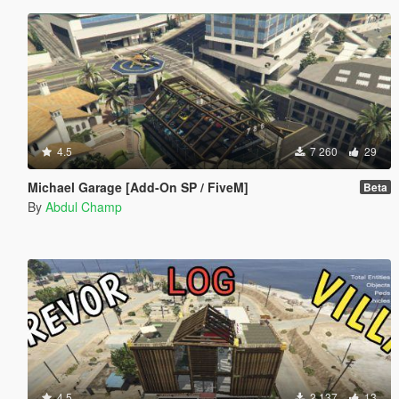
4.5
7 260
29
Michael Garage [Add-On SP / FiveM]
Beta
By
Abdul Champ
4.5
2 137
13