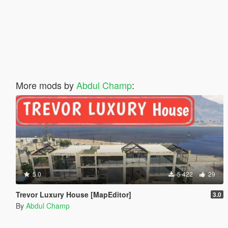
More mods by
Abdul Champ
:
5.0
5 422
29
Trevor Luxury House [MapEditor]
3.0
By
Abdul Champ