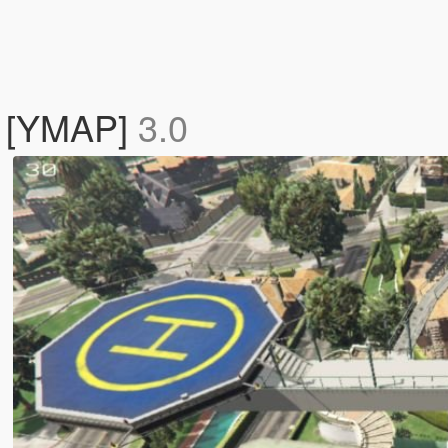
e [YMAP]
3.0