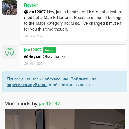
Reyser
@jan12097
Hey, just a heads up: This is not a texture
mod but a Map Editor one. Because of that, it belongs
to the Maps category not Misc. I've changed it myself
for you this time though.
29 июня 2021
jan12097
Автор
@Reyser
Okay thanks
29 июня 2021
Присоединяйтесь к обсуждению!
Войдите
или
зарегистрируйтесь
, чтобы комментировать.
More mods by
jan12097
: