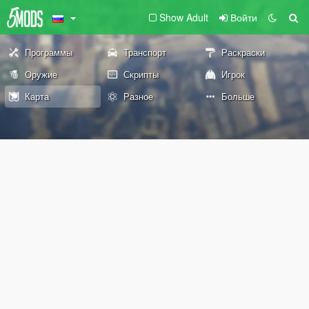
Show Adult
Войти
Программы
Транспорт
Раскраски
Оружие
Скрипты
Игрок
Карта
Разное
Больше