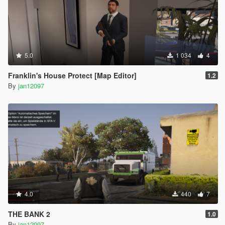
5.0
1 034
4
Franklin's House Protect [Map Editor]
1.2
By
jan12097
4.0
440
7
THE BANK 2
1.0
By
jan12097