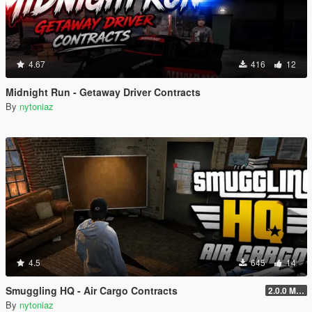
4.67
416
12
Midnight Run - Getaway Driver Contracts
By
nytoniaz
4.5
645
14
Smuggling HQ - Air Cargo Contracts
2.0.0 Menu + New Missions
By
nytoniaz