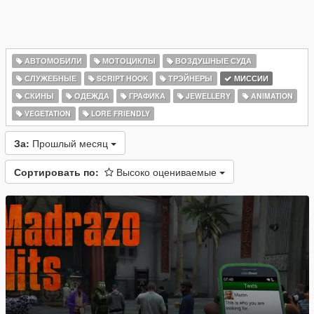
АВТОМОБИЛИ
МОТОЦИКЛЫ
ВОЗДУШНЫЕ СУДА
СЛУЖЕБНЫЕ
SCRIPT HOOK
ТРЭЙНЕРЫ
МИССИИ
СКИНЫ
ОДЕЖДА
ГРАФИКА
JEWELLERY
ANIMATION
VEGETATION
LORE FRIENDLY
За:
Прошлый месяц
Сортировать по:
Высоко оцениваемые