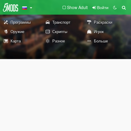
Show Adult
Войти
Программы
Транспорт
Раскраски
Оружие
Скрипты
Игрок
Карта
Разное
Больше