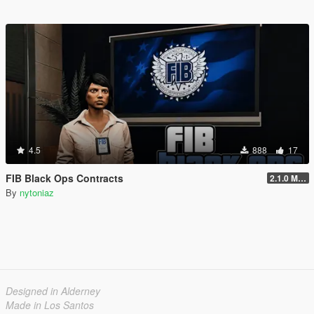
4.5
888
17
FIB Black Ops Contracts
2.1.0 Menu + Hostage Mission
By
nytoniaz
Designed in Alderney
Made in Los Santos