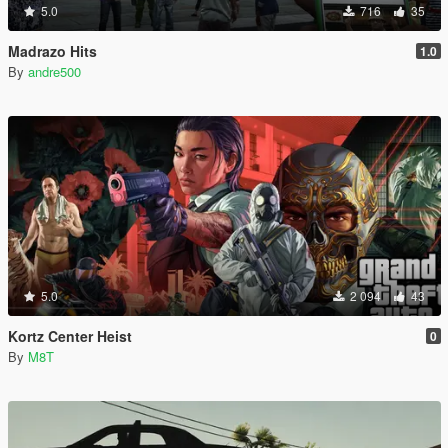
5.0
716
35
Madrazo Hits
1.0
By
andre500
5.0
2 094
43
Kortz Center Heist
0
By
M8T