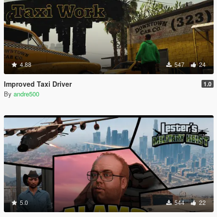
4.88
547
24
Improved Taxi Driver
1.0
By
andre500
5.0
544
22