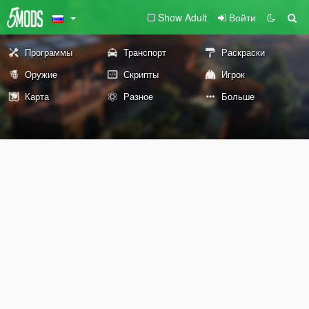
Show Adult
Войти
Программы
Транспорт
Раскраски
Оружие
Скрипты
Игрок
Карта
Разное
Больше