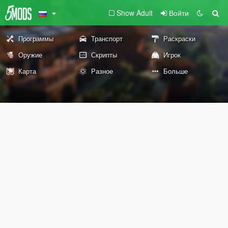
Show Adult
Войти
Программы
Транспорт
Раскраски
Оружие
Скрипты
Игрок
Карта
Разное
Больше