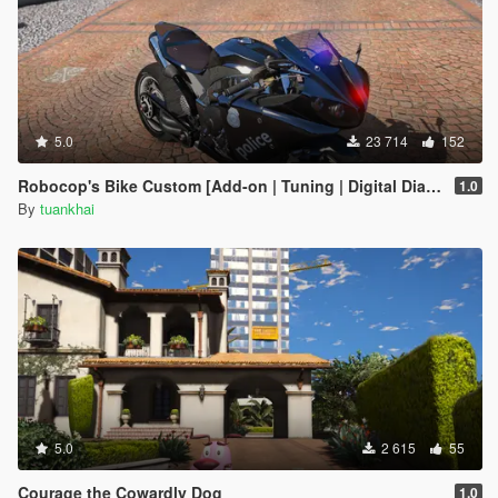
5.0
23 714
152
Robocop's Bike Custom [Add-on | Tuning | Digital Dials]1.0
1.0
By
tuankhai
5.0
2 615
55
Courage the Cowardly Dog
1.0