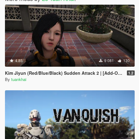
4.85
9 081
130
Kim Jiyun (Red/Blue/Black) Sudden Attack 2 | [Add-On / Replace PED]
1.2
By
tuankhai