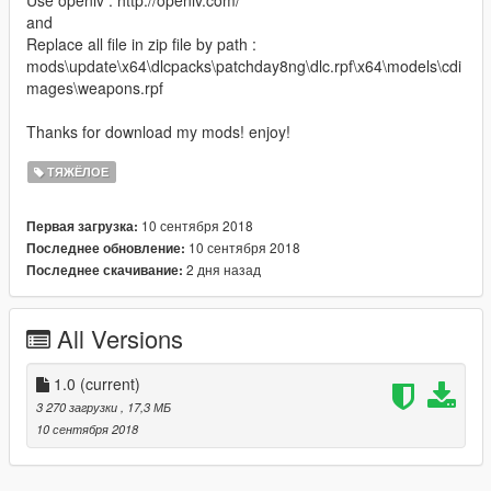
Use openiv : http://openiv.com/
and
Replace all file in zip file by path :
mods\update\x64\dlcpacks\patchday8ng\dlc.rpf\x64\models\cdi
mages\weapons.rpf
Thanks for download my mods! enjoy!
ТЯЖЁЛОЕ
10 сентября 2018
Первая загрузка:
10 сентября 2018
Последнее обновление:
2 дня назад
Последнее скачивание:
All Versions
1.0
(current)
3 270 загрузки
, 17,3 МБ
10 сентября 2018