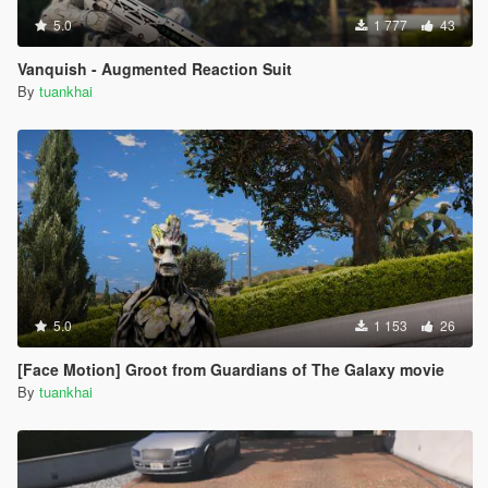
5.0
1 777
43
Vanquish - Augmented Reaction Suit
By
tuankhai
5.0
1 153
26
[Face Motion] Groot from Guardians of The Galaxy movie
By
tuankhai