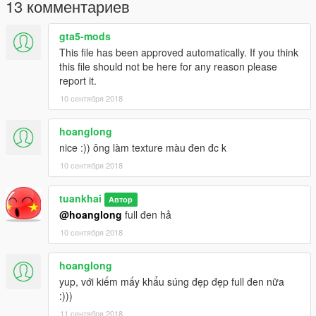
13 комментариев
gta5-mods
This file has been approved automatically. If you think
this file should not be here for any reason please
report it.
10 сентября 2018
hoanglong
nice :)) ông làm texture màu đen đc k
10 сентября 2018
tuankhai
Автор
@hoanglong
full đen hả
10 сентября 2018
hoanglong
yup, với kiếm mấy khẩu súng đẹp đẹp full đen nữa
:)))
11 сентября 2018