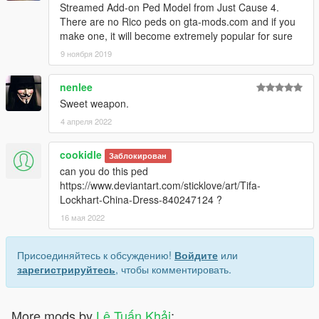
Streamed Add-on Ped Model from Just Cause 4.
There are no Rico peds on gta-mods.com and if you
make one, it will become extremely popular for sure
9 ноября 2019
nenlee
Sweet weapon.
4 апреля 2022
cookidle
Заблокирован
can you do this ped
https://www.deviantart.com/sticklove/art/Tifa-
Lockhart-China-Dress-840247124 ?
16 мая 2022
Присоединяйтесь к обсуждению!
Войдите
или
зарегистрируйтесь
, чтобы комментировать.
More mods by
Lê Tuấn Khải
: