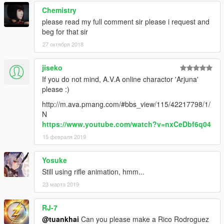
Chemistry
please read my full comment sir please i request and
beg for that sir
27 октября 2018
jiseko
If you do not mind, A.V.A online charactor 'Arjuna'
please :)
http://m.ava.pmang.com/#bbs_view/115/42217798/1/
N
https://www.youtube.com/watch?v=nxCeDbf6q04
15 февраля 2019
Yosuke
Still using rifle animation, hmm...
23 марта 2019
RJ-7
@tuankhai
Can you please make a Rico Rodroguez