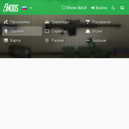
Show Adult
Войти
Программы
Транспорт
Раскраски
Оружие
Скрипты
Игрок
Карта
Разное
Больше