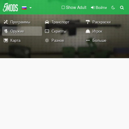
Show Adult
Войти
Программы
Транспорт
Раскраски
Оружие
Скрипты
Игрок
Карта
Разное
Больше