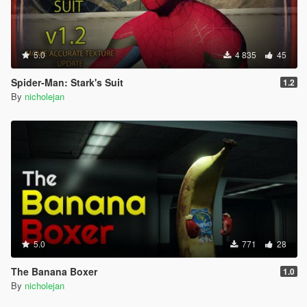
5.0
4 835
45
Spider-Man: Stark's Suit
1.2
By
nicholejan
5.0
771
28
The Banana Boxer
1.0
By
nicholejan