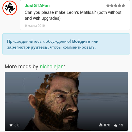
JustGTAFan
Can you please make Leon's Matilda? (both without
and with upgrades)
9 марта 2019
Присоединяйтесь к обсуждению!
Войдите
или
зарегистрируйтесь
, чтобы комментировать.
More mods by
nicholejan
:
5.0
870
13