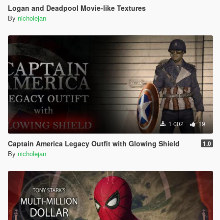
Logan and Deadpool Movie-like Textures
By
nicholejan
1 002
19
Captain America Legacy Outfit with Glowing Shield
1.0
By
nicholejan