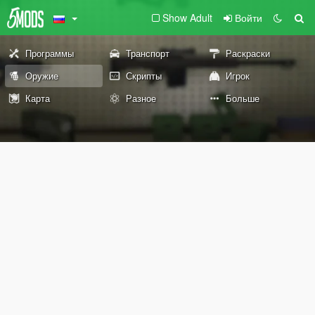
Show Adult
Войти
Программы
Транспорт
Раскраски
Оружие
Скрипты
Игрок
Карта
Разное
Больше