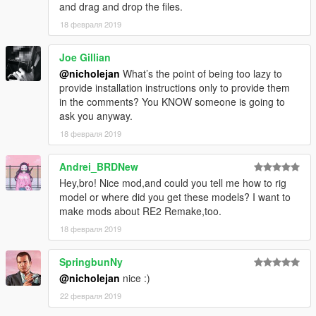
and drag and drop the files.
18 февраля 2019
Joe Gillian
@nicholejan
What’s the point of being too lazy to
provide installation instructions only to provide them
in the comments? You KNOW someone is going to
ask you anyway.
18 февраля 2019
Andrei_BRDNew
Hey,bro! Nice mod,and could you tell me how to rig
model or where did you get these models? I want to
make mods about RE2 Remake,too.
18 февраля 2019
SpringbunNy
@nicholejan
nice :)
22 февраля 2019