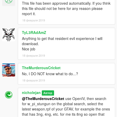
This file has been approved automatically. If you think
this file should not be here for any reason please
report it.
18 февраля 2019
TyL3RAdAmZ
Anything to get that resident evil experience I will
download.
Nice job
18 февраля 2019
TheMurderousCricket
No, I DO NOT know what to do...?
18 февраля 2019
nicholejan
Автор
@TheMurderousCricket
use OpenIV, then search
for w_pi_stungun on the global search, select the
latest weapon.rpf of your GTAV, for example the ones
that has 3ng, 4ng, etc. for me its 8ng so open that