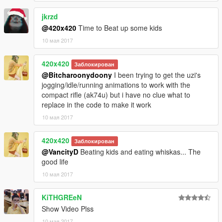
jkrzd
@420x420
Time to Beat up some kids
10 мая 2017
420x420
Заблокирован
@Bitcharoonydoony
I been trying to get the uzi's
jogging/idle/running animations to work with the
compact rifle (ak74u) but i have no clue what to
replace in the code to make it work
10 мая 2017
420x420
Заблокирован
@VancityD
Beating kids and eating whiskas... The
good life
10 мая 2017
KiTHGREeN
Show Video Plss
10 мая 2017