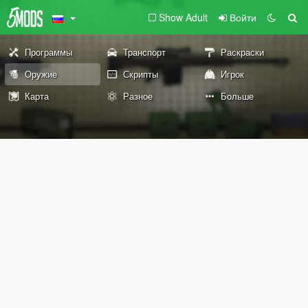
Show Adult
Войти
Программы
Транспорт
Раскраски
Оружие
Скрипты
Игрок
Карта
Разное
Больше