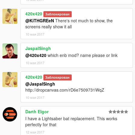
420x420
Заблокирован
@KiTHGREeN
There's not much to show, the
screens really show it all
10 мая 2017
JaspalSingh
@420x420
which enb mod? name please or link
10 мая 2017
420x420
Заблокирован
@JaspalSingh
http://dropcanvas.com/rD6e7509731WqZ
10 мая 2017
Darth Elgor
I have a Lightsaber bat replacement. This works
perfectly for that
12 мая 2017