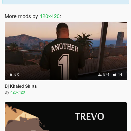
More mods by
420x420
:
5.0
574
14
Dj Khaled Shirts
By
420x420