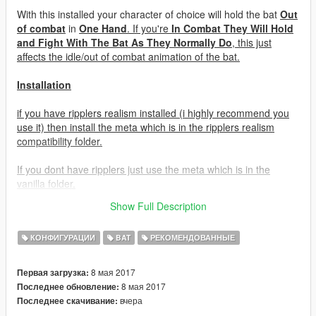
With this installed your character of choice will hold the bat
Out
of combat
in
One Hand
. If you're
In Combat They Will Hold
and Fight With The Bat As They Normally Do
, this just
affects the idle/out of combat animation of the bat.
Installation
if you have ripplers realism installed (i highly recommend you
use it) then install the meta which is in the ripplers realism
compatibility folder.
If you dont have ripplers just use the meta which is in the
vanilla folder.
Show Full Description
mods\update\update.rpf\common\data\ai
КОНФИГУРАЦИИ
BAT
РЕКОМЕНДОВАННЫЕ
8 мая 2017
Первая загрузка:
8 мая 2017
Последнее обновление:
вчера
Последнее скачивание: