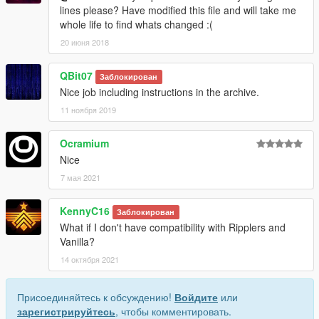
lines please? Have modified this file and will take me
whole life to find whats changed :(
20 июня 2018
QBit07
Заблокирован
Nice job including instructions in the archive.
11 ноября 2019
Ocramium
Nice
7 мая 2021
KennyC16
Заблокирован
What if I don't have compatibility with Ripplers and
Vanilla?
14 октября 2021
Присоединяйтесь к обсуждению!
Войдите
или
зарегистрируйтесь
, чтобы комментировать.