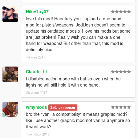
NikeGuy07
love this mod! Hopefully you'll upload a one hand
mod for pistols/weapons. JediJosh doesn't seem to
update his outdated mods :( I love his mods but some
are just broken! Really wish you can make a one
hand for weapons! But other than that, this mod is
definitely nice!
14 мая 2017
Claude_III
I disabled action mode with bat so even when he
fights he will still hold it with one hand.
28 июня 2017
wmymods
Заблокирован
bro the "vanilla compatibility" it means graphic mod?
like i use another graphic mod not vanilla anymore so
it wont work?
1 октября 2017