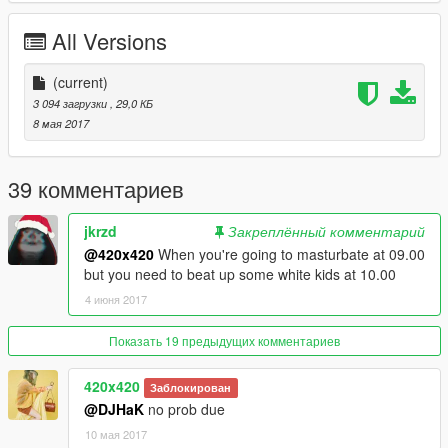
All Versions
(current)
3 094 загрузки
, 29,0 КБ
8 мая 2017
39 комментариев
jkrzd
Закреплённый комментарий
@420x420
When you're going to masturbate at 09.00
but you need to beat up some white kids at 10.00
4 июня 2017
Показать 19 предыдущих комментариев
420x420
Заблокирован
@DJHaK
no prob due
10 мая 2017