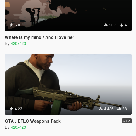
5.0
202
4
Where is my mind / And i love her
By
420x420
4.23
4 486
88
GTA : EFLC Weapons Pack
5.0a
By
420x420