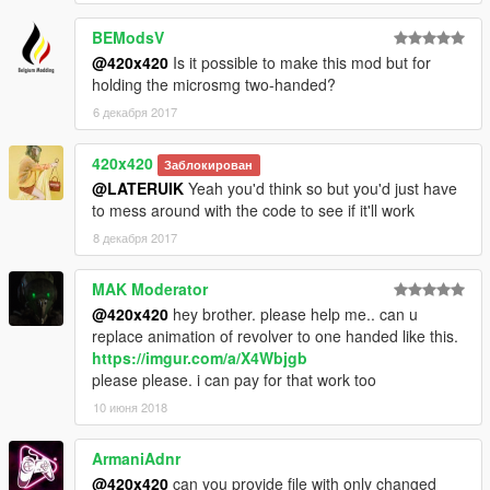
BEModsV
@420x420
Is it possible to make this mod but for
holding the microsmg two-handed?
6 декабря 2017
420x420
Заблокирован
@LATERUIK
Yeah you'd think so but you'd just have
to mess around with the code to see if it'll work
8 декабря 2017
MAK Moderator
@420x420
hey brother. please help me.. can u
replace animation of revolver to one handed like this.
https://imgur.com/a/X4Wbjgb
please please. i can pay for that work too
10 июня 2018
ArmaniAdnr
@420x420
can you provide file with only changed