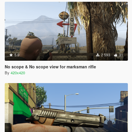
5.0
2 593
31
No scope & No scope view for marksman rifle
By
420x420