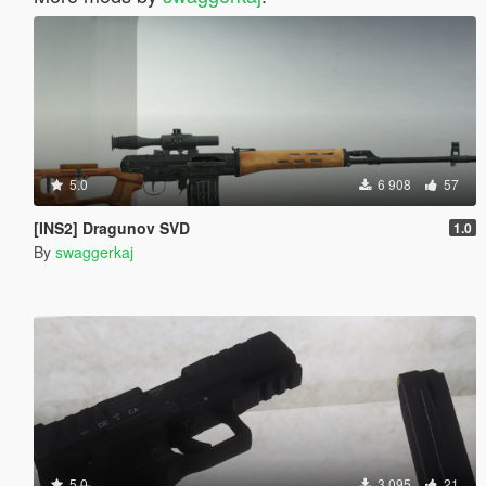
5.0
6 908
57
[INS2] Dragunov SVD
1.0
By
swaggerkaj
5.0
3 095
21