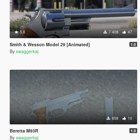
5.0
7 408
47
Smith & Wesson Model 29 [Animated]
1.0
By
swaggerkaj
858
10
Beretta M93R
1.0
By
swaggerkaj