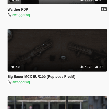
Walther PDP
1.0
By
swaggerkaj
5.0
5 772
37
Sig Sauer MCX SUR300 [Replace / FiveM]
By
swaggerkaj