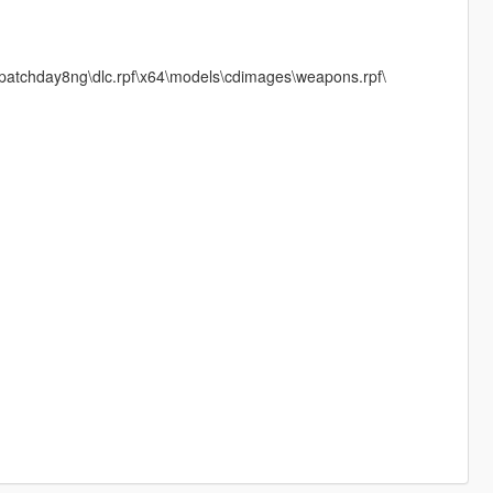
cks\patchday8ng\dlc.rpf\x64\models\cdimages\weapons.rpf\