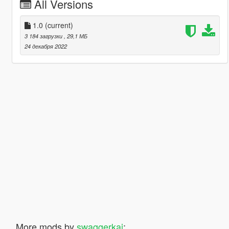
All Versions
1.0
(current)
3 184 загрузки
, 29,1 МБ
24 декабря 2022
More mods by
swaggerkaj
: