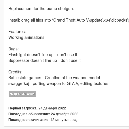
Replacement for the pump shotgun.
Install: drag all files into \Grand Theft Auto V\update\x64\dlcpa
Features:
Working animations
Bugs:
Flashlight doesn't line up - don't use it
Suppressor doesn't line up - don't use it
Credits:
Battlestate games - Creation of the weapon model
swaggerkaj - porting weapon to GTA:V, editing textures
ДРОБОВИКИ
24 декабря 2022
Первая загрузка:
24 декабря 2022
Последнее обновление:
42 минуты назад
Последнее скачивание: