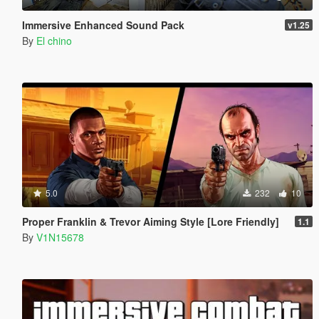
Immersive Enhanced Sound Pack
v1.25
By
El chino
5.0
232
10
Proper Franklin & Trevor Aiming Style [Lore Friendly]
1.1
By
V1N15678