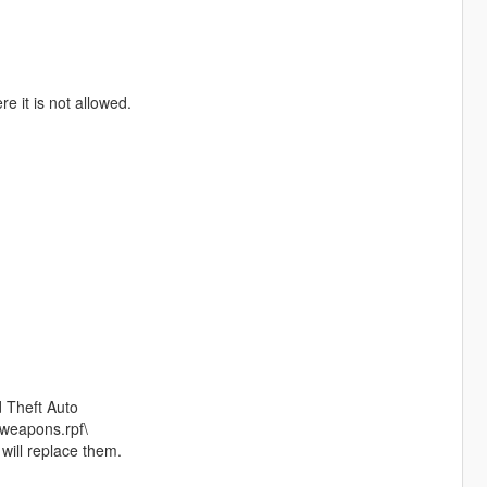
e it is not allowed.
 Theft Auto
weapons.rpf\
 will replace them.