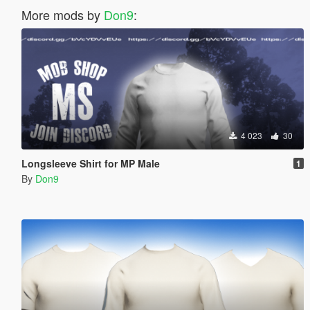
More mods by
Don9
:
4 023
30
Longsleeve Shirt for MP Male
1
By
Don9