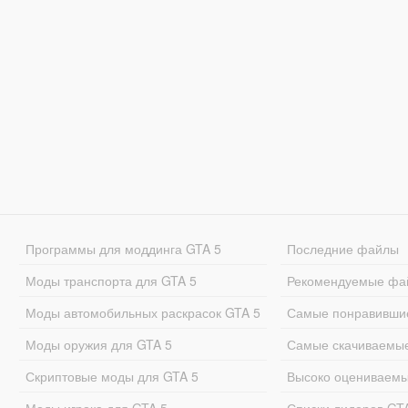
Программы для моддинга GTA 5
Последние файлы
Моды транспорта для GTA 5
Рекомендуемые фа
Моды автомобильных раскрасок GTA 5
Самые понравивши
Моды оружия для GTA 5
Самые скачиваемы
Скриптовые моды для GTA 5
Высоко оцениваем
Моды игрока для GTA 5
Списки лидеров GT