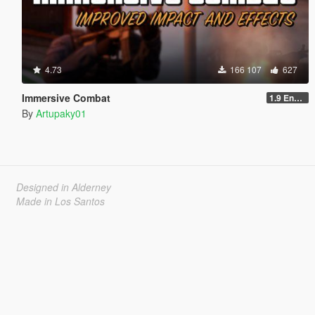
4.73
166 107
627
Immersive Combat
1.9 Enchanced
By
Artupaky01
Designed in Alderney
Made in Los Santos