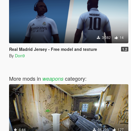
3 082
14
Real Madrid Jersey - Free model and texture
1.2
By
Don9
More mods in
category:
weapons
4.44
66 235
127