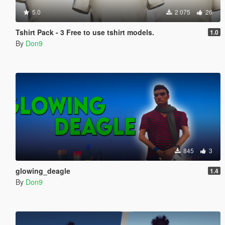
5.0
2 075
26
Tshirt Pack - 3 Free to use tshirt models.
1.0
By
Don9
845
3
glowing_deagle
1.4
By
Don9