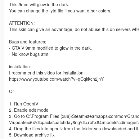
This 9mm will glow in the dark.
You can change the .ytd file if you want other colors.
ATTENTION:
This skin can give an advantage, do not abuse this on servers wher
Bugs and features:
- GTA V 9mm modified to glow in the dark.
- No know bugs atm.
installation:
I recommend this video for installation:
https://www.youtube.com/watch?v=qCqkkch2jnY
Or
1. Run OpenIV
2. Enable edit mode
3. Go to C:\Program Files (x86)\Steam\steamapps\common\Grand
V\update\x64\dlcpacks\patchday8ng\dlc.rpf\x64\models\cdimages\
4. Drag the files into openiv from the folder you downloaded and it
5. Download archive fix