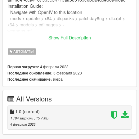
Installation Guide:
- Navigate with OpenIV to this location
- mods > update > x64 > dlcpacks > patchday8ng > dlc.rpf >
x64 > models > cdimages > -
weapons.rpf
- Then drag & drop all ytd & ydr files from the "stream" folder
Show Full Description
inside weapons.rpf
АВТОМАТЫ
Join our
DISCORD
for support!
4 февраля 2023
Первая загрузка:
5 февраля 2023
Последнее обновление:
вчера
Последнее скачивание:
All Versions
1.0
(current)
1 794 загрузки
, 15,7 МБ
4 февраля 2023