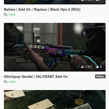
Balista | Add On / Replace | Black Ops 2 (BO2)
By
nsfw
3 557
8
Glitchpop Vandal | VALORANT Add On
FINAL
By
nsfw