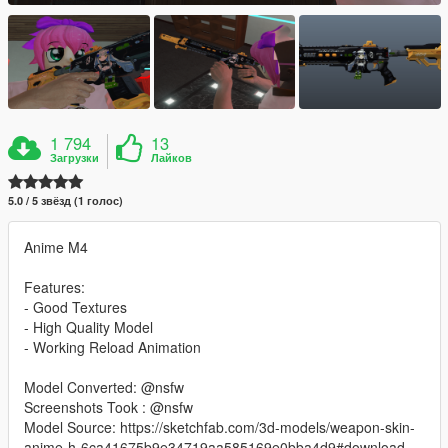
1 794
13
Загрузки
Лайков
5.0 / 5 звёзд (1 голос)
Anime M4
Features:
- Good Textures
- High Quality Model
- Working Reload Animation
Model Converted: @nsfw
Screenshots Took : @nsfw
Model Source: https://sketchfab.com/3d-models/weapon-skin-
anime-h-6ca41675b9e34719aa585169e0bba4d9#download