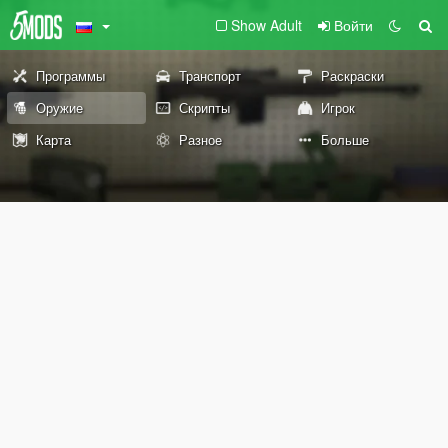
Show Adult
Войти
Программы
Транспорт
Раскраски
Оружие
Скрипты
Игрок
Карта
Разное
Больше