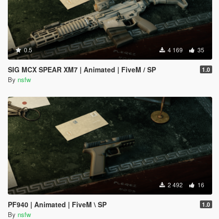
0.5
4 169
35
SIG MCX SPEAR XM7 | Animated | FiveM / SP
1.0
By
nsfw
2 492
16
PF940 | Animated | FiveM \ SP
1.0
By
nsfw