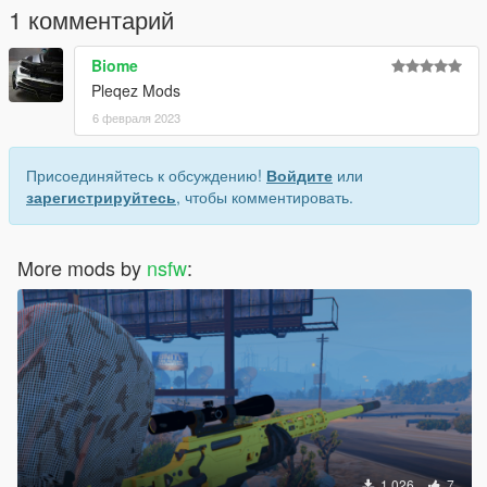
1 комментарий
Biome
Pleqez Mods
6 февраля 2023
Присоединяйтесь к обсуждению!
Войдите
или
зарегистрируйтесь
, чтобы комментировать.
More mods by
nsfw
:
1 026
7