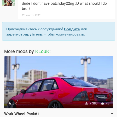
dude i dont have patchday22ng :D what should i do
bro ?
26 марта 2020
Присоединяйтесь к обсуждению!
Войдите
или
зарегистрируйтесь
, чтобы комментировать.
More mods by
KLouK
:
5.0
7 383
75
Work Wheel Pack#1