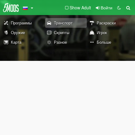
Show Adult
Войти
Программы
Транспорт
Раскраски
Оружие
Скрипты
Игрок
Карта
Разное
Больше