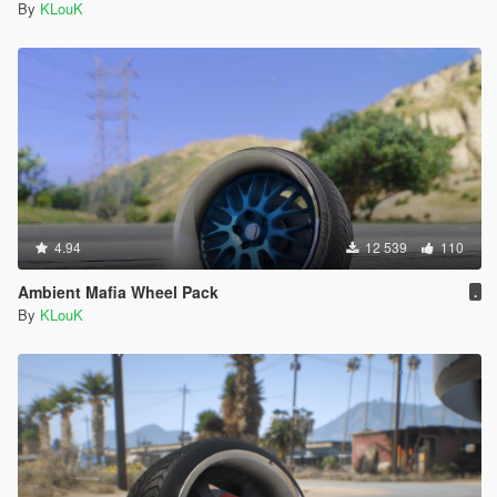
By
KLouK
4.94
12 539
110
Ambient Mafia Wheel Pack
.
By
KLouK