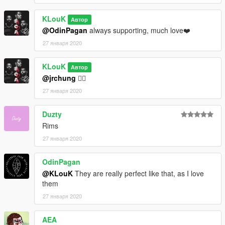
KLouK
Автор
@OdinPagan
always supporting, much love❤️
27 января 2020
KLouK
Автор
@jrchung
👍🏾
27 января 2020
Duzty
Rims
27 января 2020
OdinPagan
@KLouK
They are really perfect like that, as I love
them
27 января 2020
AEA