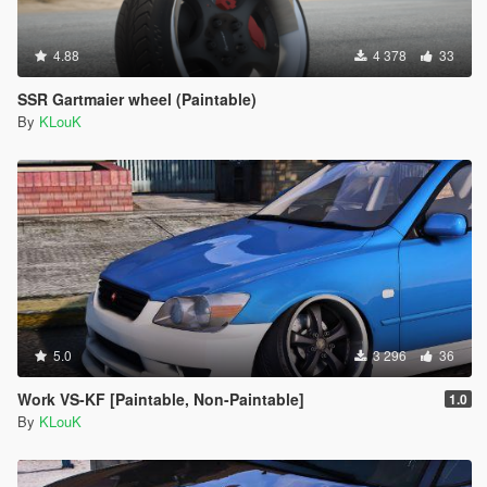
4.88
4 378
33
SSR Gartmaier wheel (Paintable)
By
KLouK
5.0
3 296
36
Work VS-KF [Paintable, Non-Paintable]
1.0
By
KLouK