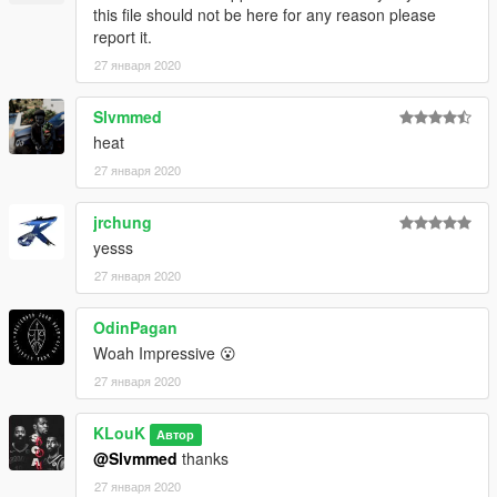
this file should not be here for any reason please
report it.
27 января 2020
Slvmmed
heat
27 января 2020
jrchung
yesss
27 января 2020
OdinPagan
Woah Impressive 😮
27 января 2020
KLouK
Автор
@Slvmmed
thanks
27 января 2020