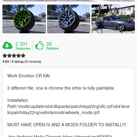
2 301
39
Закрузка
Лайков
4.83 / 5 звёзд (3 голоса)
Work Emotion CR KAI
2 different file, one is chrome the other is fully paintable
Installation
Path:\mods\update\x64\dlcpacks\patchday22ng\dlc.rpf\x64\leve
ls\patchday22ng\vehiclemods\wheels_mods.rpf\
MUST HAVE OPEN IV AND A MODS FOLDER TO INSTALL!!!
Join Ambient Mafia Discord: https://discord.gg/KFKfF3