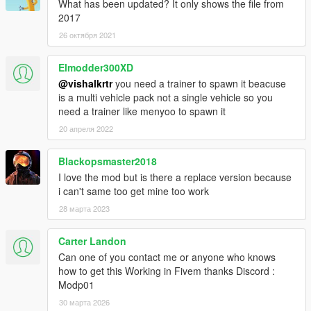
What has been updated? It only shows the file from
2017
26 октября 2021
Elmodder300XD
@vishalkrtr
you need a trainer to spawn it beacuse
is a multi vehicle pack not a single vehicle so you
need a trainer like menyoo to spawn it
20 апреля 2022
Blackopsmaster2018
I love the mod but is there a replace version because
i can't same too get mine too work
28 марта 2023
Carter Landon
Can one of you contact me or anyone who knows
how to get this Working in Fivem thanks Discord :
Modp01
30 марта 2026