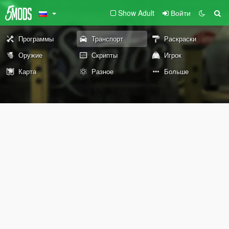
Show Adult
Войти
Программы
Транспорт
Раскраски
Оружие
Скрипты
Игрок
Карта
Разное
Больше