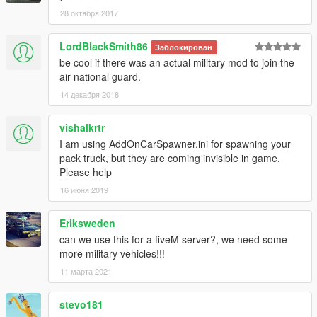
28 октября 2017
LordBlackSmith86
Заблокирован
be cool if there was an actual military mod to join the
air national guard.
14 декабря 2018
vishalkrtr
I am using AddOnCarSpawner.ini for spawning your
pack truck, but they are coming invisible in game.
Please help
16 июня 2019
Eriksweden
can we use this for a fiveM server?, we need some
more military vehicles!!!
11 марта 2021
stevo181