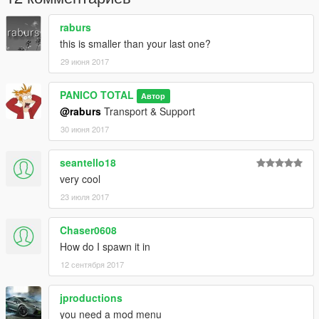
raburs
this is smaller than your last one?
29 июня 2017
PANICO TOTAL
Автор
@raburs
Transport & Support
30 июня 2017
seantello18
very cool
23 июля 2017
Chaser0608
How do I spawn it in
12 сентября 2017
jproductions
you need a mod menu