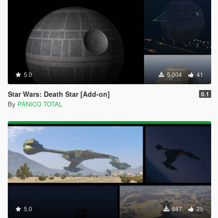
5.0
5 004
41
Star Wars: Death Star [Add-on]
0.1
By
PANICO TOTAL
5.0
887
25