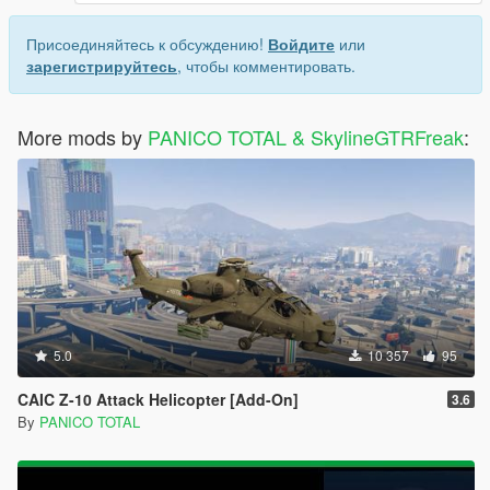
Присоединяйтесь к обсуждению!
Войдите
или
зарегистрируйтесь
, чтобы комментировать.
More mods by
PANICO TOTAL & SkylineGTRFreak
:
5.0
10 357
95
CAIC Z-10 Attack Helicopter [Add-On]
3.6
By
PANICO TOTAL