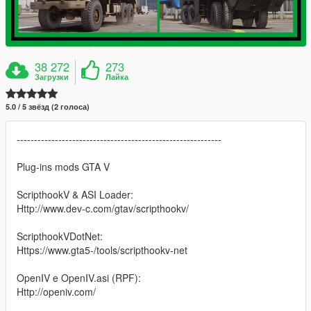
38 272
273
Загрузки
Лайка
5.0 / 5 звёзд (2 голоса)
-----------------------------------------------------------
Plug-ins mods GTA V
ScripthookV & ASI Loader:
Http://www.dev-c.com/gtav/scripthookv/
ScripthookVDotNet:
Https://www.gta5-/tools/scripthookv-net
OpenIV e OpenIV.asi (RPF):
Http://openiv.com/