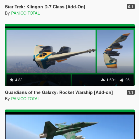
Star Trek: Klingon D-7 Class [Add-On]
0.1
By
PANICO TOTAL
4.83
1 691
26
Guardians of the Galaxy: Rocket Warship [Add-on]
1.1
By
PANICO TOTAL