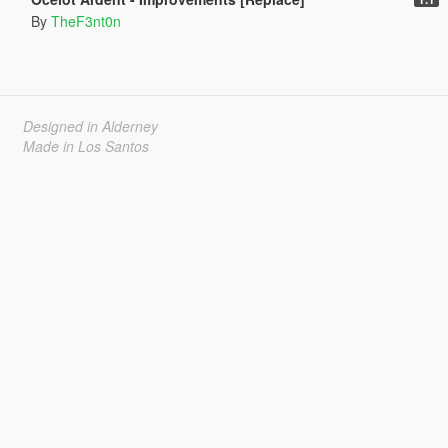
By
TheF3nt0n
Designed in Alderney
Made in Los Santos