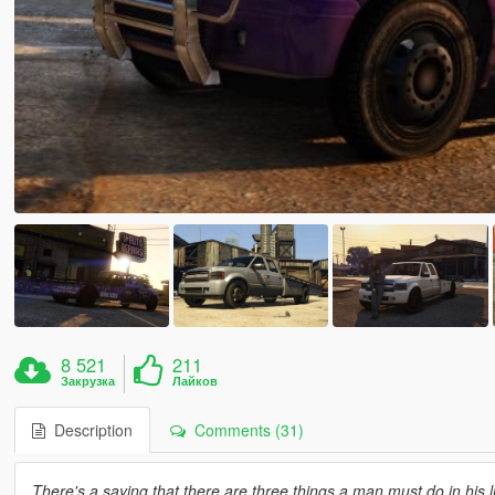
8 521
211
Закрузка
Лайков
Description
Comments (31)
There's a saying that there are three things a man must do in his li