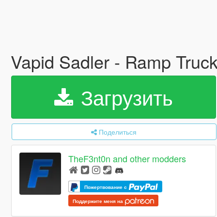
Vapid Sadler - Ramp Truck
Загрузить
Поделиться
TheF3nt0n and other modders
Пожертвование с
Поддержите меня на