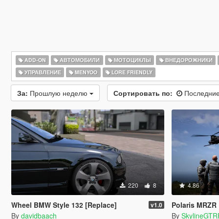
ADD-ON
АВТОМОБИЛИ
МОТОЦИКЛЫ
ВНЕДОРОЖНИКИ
УПРАВЛЕНИЕ
MENYOO
LORE FRIENDLY
За:
Прошлую неделю
Сортировать по:
Последние
220
8
4.86
Wheel BMW Style 132 [Replace]
Polaris MRZR
v1.0
By
davidbaach
By
SkylineGTR