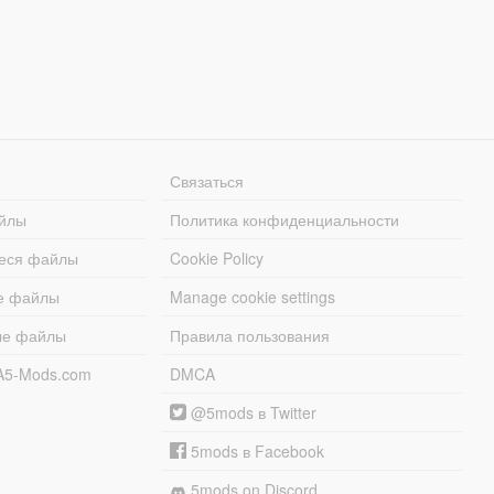
Связаться
йлы
Политика конфиденциальности
еся файлы
Cookie Policy
е файлы
Manage cookie settings
ые файлы
Правила пользования
A5-Mods.com
DMCA
@5mods в Twitter
5mods в Facebook
5mods on Discord