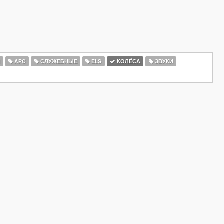
И
APC
СЛУЖЕБНЫЕ
ELS
КОЛЁСА
ЗВУКИ