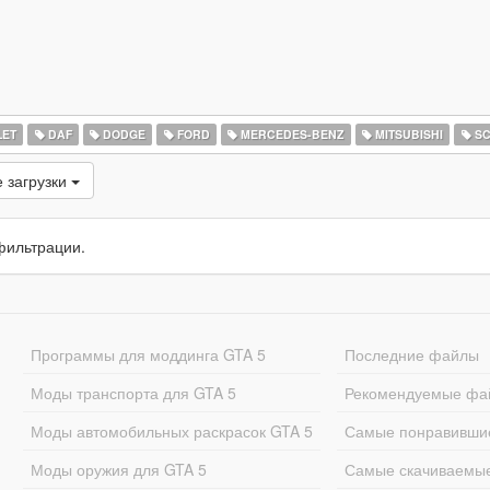
ET
DAF
DODGE
FORD
MERCEDES-BENZ
MITSUBISHI
SC
 загрузки
фильтрации.
Программы для моддинга GTA 5
Последние файлы
Моды транспорта для GTA 5
Рекомендуемые фа
Моды автомобильных раскрасок GTA 5
Самые понравивши
Моды оружия для GTA 5
Самые скачиваемы