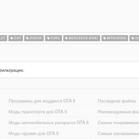
LET
DAF
DODGE
FORD
MERCEDES-BENZ
MITSUBISHI
SC
фильтрации.
Программы для моддинга GTA 5
Последние файлы
Моды транспорта для GTA 5
Рекомендуемые фа
Моды автомобильных раскрасок GTA 5
Самые понравивши
Моды оружия для GTA 5
Самые скачиваемы