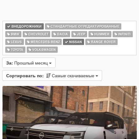
ВНЕДОРОЖНИКИ
СТАНДАРТНЫЕ ОТРЕДАКТИРОВАННЫЕ
BMW
CHEVROLET
DACIA
JEEP
HUMMER
INFINITI
LEXUS
MERCEDES-BENZ
NISSAN
RANGE ROVER
TOYOTA
VOLKSWAGEN
За:
Прошлый месяц
Сортировать по:
Самые скачиваемые