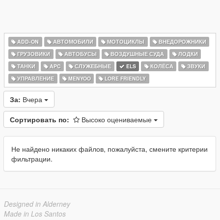
ADD-ON
АВТОМОБИЛИ
МОТОЦИКЛЫ
ВНЕДОРОЖНИКИ
ГРУЗОВИКИ
АВТОБУСЫ
ВОЗДУШНЫЕ СУДА
ЛОДКИ
ТАНКИ
APC
СЛУЖЕБНЫЕ
ELS
КОЛЁСА
ЗВУКИ
УПРАВЛЕНИЕ
MENYOO
LORE FRIENDLY
За:
Вчера
Сортировать по:
Высоко оцениваемые
Не найдено никаких файлов, пожалуйста, смените критерии
фильтрации.
Designed in Alderney
Made in Los Santos