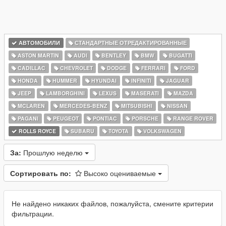
АВТОМОБИЛИ
СТАНДАРТНЫЕ ОТРЕДАКТИРОВАННЫЕ
ASTON MARTIN
AUDI
BENTLEY
BMW
BUGATTI
CADILLAC
CHEVROLET
DODGE
FERRARI
FORD
HONDA
HUMMER
HYUNDAI
INFINITI
JAGUAR
JEEP
LAMBORGHINI
LEXUS
MASERATI
MAZDA
MCLAREN
MERCEDES-BENZ
MITSUBISHI
NISSAN
PAGANI
PEUGEOT
PONTIAC
PORSCHE
RANGE ROVER
ROLLS ROYCE
SUBARU
TOYOTA
VOLKSWAGEN
За:
Прошлую неделю
Сортировать по:
Высоко оцениваемые
Не найдено никаких файлов, пожалуйста, смените критерии
фильтрации.