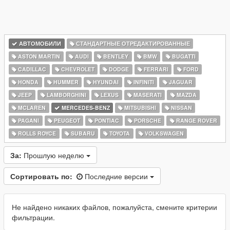
АВТОМОБИЛИ
СТАНДАРТНЫЕ ОТРЕДАКТИРОВАННЫЕ
ASTON MARTIN
AUDI
BENTLEY
BMW
BUGATTI
CADILLAC
CHEVROLET
DODGE
FERRARI
FORD
HONDA
HUMMER
HYUNDAI
INFINITI
JAGUAR
JEEP
LAMBORGHINI
LEXUS
MASERATI
MAZDA
MCLAREN
MERCEDES-BENZ
MITSUBISHI
NISSAN
PAGANI
PEUGEOT
PONTIAC
PORSCHE
RANGE ROVER
ROLLS ROYCE
SUBARU
TOYOTA
VOLKSWAGEN
За:
Прошлую неделю
Сортировать по:
Последние версии
Не найдено никаких файлов, пожалуйста, смените критерии
фильтрации.