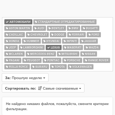
АВТОМОБИЛИ
СТАНДАРТНЫЕ ОТРЕДАКТИРОВАННЫЕ
ASTON MARTIN
AUDI
BENTLEY
BMW
BUGATTI
CADILLAC
CHEVROLET
DODGE
FERRARI
FORD
HONDA
HUMMER
HYUNDAI
INFINITI
JAGUAR
JEEP
LAMBORGHINI
LEXUS
MASERATI
MAZDA
MCLAREN
MERCEDES-BENZ
MITSUBISHI
NISSAN
PAGANI
PEUGEOT
PONTIAC
PORSCHE
RANGE ROVER
ROLLS ROYCE
SUBARU
TOYOTA
VOLKSWAGEN
За:
Прошлую неделю
Сортировать по:
Самые скачиваемые
Не найдено никаких файлов, пожалуйста, смените критерии
фильтрации.