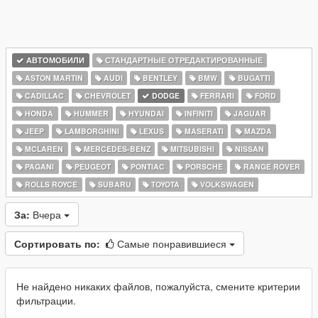
АВТОМОБИЛИ
СТАНДАРТНЫЕ ОТРЕДАКТИРОВАННЫЕ
ASTON MARTIN
AUDI
BENTLEY
BMW
BUGATTI
CADILLAC
CHEVROLET
DODGE
FERRARI
FORD
HONDA
HUMMER
HYUNDAI
INFINITI
JAGUAR
JEEP
LAMBORGHINI
LEXUS
MASERATI
MAZDA
MCLAREN
MERCEDES-BENZ
MITSUBISHI
NISSAN
PAGANI
PEUGEOT
PONTIAC
PORSCHE
RANGE ROVER
ROLLS ROYCE
SUBARU
TOYOTA
VOLKSWAGEN
За:
Вчера
Сортировать по:
Самые понравившиеся
Не найдено никаких файлов, пожалуйста, смените критерии
фильтрации.