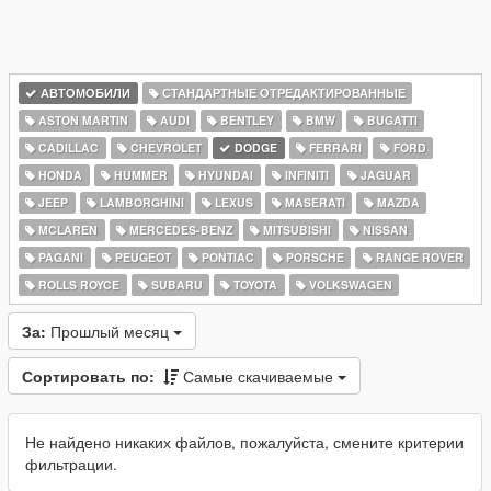
АВТОМОБИЛИ
СТАНДАРТНЫЕ ОТРЕДАКТИРОВАННЫЕ
ASTON MARTIN
AUDI
BENTLEY
BMW
BUGATTI
CADILLAC
CHEVROLET
DODGE
FERRARI
FORD
HONDA
HUMMER
HYUNDAI
INFINITI
JAGUAR
JEEP
LAMBORGHINI
LEXUS
MASERATI
MAZDA
MCLAREN
MERCEDES-BENZ
MITSUBISHI
NISSAN
PAGANI
PEUGEOT
PONTIAC
PORSCHE
RANGE ROVER
ROLLS ROYCE
SUBARU
TOYOTA
VOLKSWAGEN
За:
Прошлый месяц
Сортировать по:
Самые скачиваемые
Не найдено никаких файлов, пожалуйста, смените критерии
фильтрации.