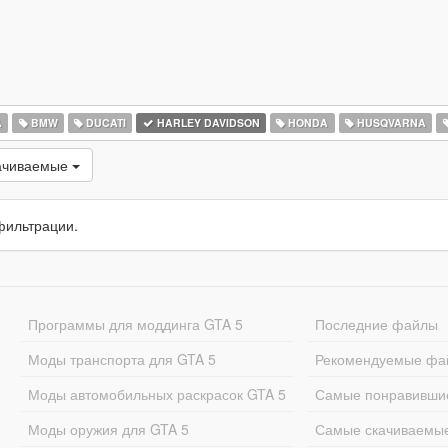
A
BMW
DUCATI
HARLEY DAVIDSON
HONDA
HUSQVARNA
ачиваемые
фильтрации.
Программы для моддинга GTA 5
Последние файлы
Моды транспорта для GTA 5
Рекомендуемые фа
Моды автомобильных раскрасок GTA 5
Самые понравивши
Моды оружия для GTA 5
Самые скачиваемы