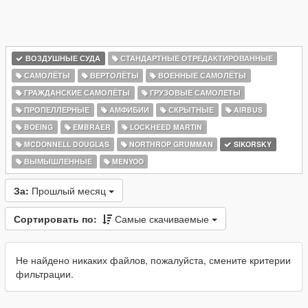
ВОЗДУШНЫЕ СУДА
СТАНДАРТНЫЕ ОТРЕДАКТИРОВАННЫЕ
САМОЛЁТЫ
ВЕРТОЛЁТЫ
ВОЕННЫЕ САМОЛЁТЫ
ГРАЖДАНСКИЕ САМОЛЁТЫ
ГРУЗОВЫЕ САМОЛЕТЫ
ПРОПЕЛЛЕРНЫЕ
АМФИБИИ
СКРЫТНЫЕ
AIRBUS
BOEING
EMBRAER
LOCKHEED MARTIN
MCDONNELL DOUGLAS
NORTHROP GRUMMAN
SIKORSKY
ВЫМЫШЛЕННЫЕ
MENYOO
За:
Прошлый месяц
Сортировать по:
Самые скачиваемые
Не найдено никаких файлов, пожалуйста, смените критерии
фильтрации.