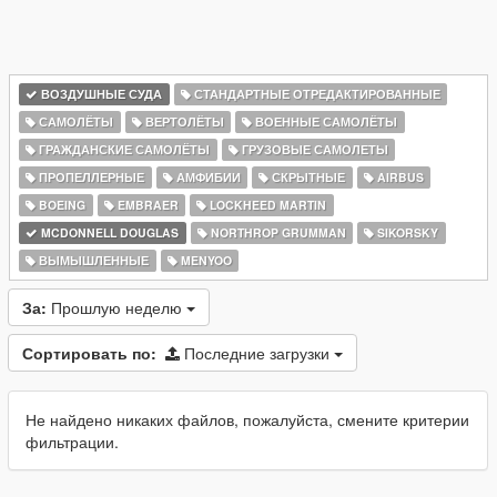
ВОЗДУШНЫЕ СУДА
СТАНДАРТНЫЕ ОТРЕДАКТИРОВАННЫЕ
САМОЛЁТЫ
ВЕРТОЛЁТЫ
ВОЕННЫЕ САМОЛЁТЫ
ГРАЖДАНСКИЕ САМОЛЁТЫ
ГРУЗОВЫЕ САМОЛЕТЫ
ПРОПЕЛЛЕРНЫЕ
АМФИБИИ
СКРЫТНЫЕ
AIRBUS
BOEING
EMBRAER
LOCKHEED MARTIN
MCDONNELL DOUGLAS
NORTHROP GRUMMAN
SIKORSKY
ВЫМЫШЛЕННЫЕ
MENYOO
За:
Прошлую неделю
Сортировать по:
Последние загрузки
Не найдено никаких файлов, пожалуйста, смените критерии
фильтрации.