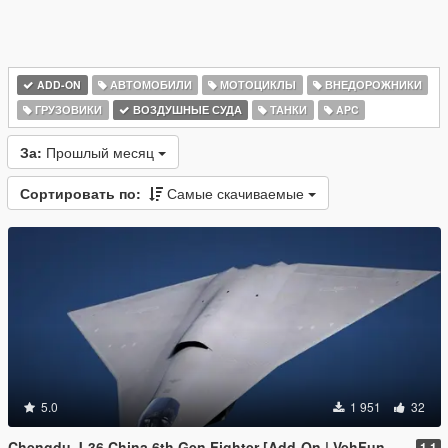
ADD-ON
АВТОМОБИЛИ
МОТОЦИКЛЫ
ВНЕДОРОЖНИКИ
ГРУЗОВИКИ
ВОЗДУШНЫЕ СУДА
ТАНКИ
APC
За:
Прошлый месяц
Сортировать по:
Самые скачиваемые
5.0
1 951
32
Chengdu J-36 China 6th Gen Fighter [Add-On | VehFuncs V]
1.1