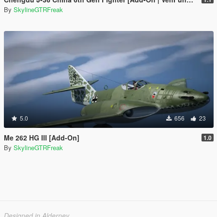
By
SkylineGTRFreak
5.0
656
23
Me 262 HG III [Add-On]
1.0
By
SkylineGTRFreak
Designed in Alderney