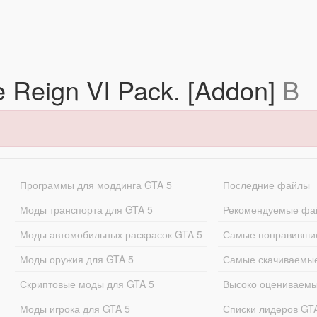
he Reign VI Pack. [Addon]
B
Программы для моддинга GTA 5
Последние файлы
Моды транспорта для GTA 5
Рекомендуемые фа
Моды автомобильных раскрасок GTA 5
Самые понравивши
Моды оружия для GTA 5
Самые скачиваемы
Скриптовые моды для GTA 5
Высоко оцениваем
Моды игрока для GTA 5
Списки лидеров GT