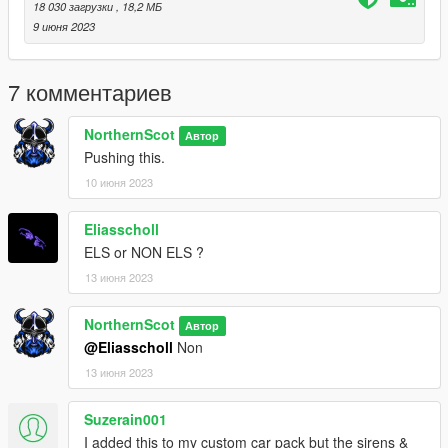
Credits -
18 030 загрузки
, 18,2 МБ
LIGHTBAR - KANE
9 июня 2023
IONS - CEO
BASE - BG
LIVERY - KEITHKOBRA
7 комментариев
ANPR's - BILLYJ
NorthernScot
Автор
Pushing this.
10 июня 2023
Eliasscholl
ELS or NON ELS ?
13 июня 2023
NorthernScot
Автор
@Eliasscholl
Non
13 июня 2023
Suzerain001
I added this to my custom car pack but the sirens &