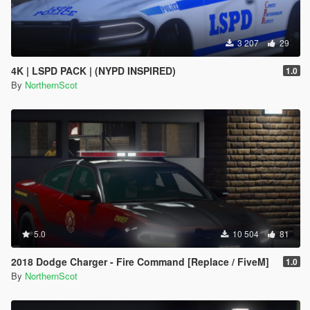
3 207
29
4K | LSPD PACK | (NYPD INSPIRED)
1.0
By
NorthernScot
5.0
10 504
81
2018 Dodge Charger - Fire Command [Replace / FiveM]
1.0
By
NorthernScot