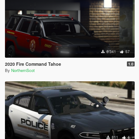
6 341
57
2020 Fire Command Tahoe
1.0
By
NorthernScot
811
4