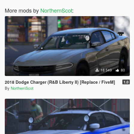
More mods by
NorthernScot
:
18 549
80
2018 Dodge Charger (R&B Liberty II) [Replace / FiveM]
1.0
By
NorthernScot