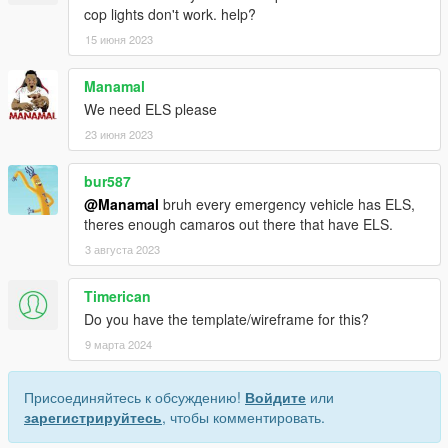
cop lights don't work. help?
15 июня 2023
Manamal
We need ELS please
23 июня 2023
bur587
@Manamal
bruh every emergency vehicle has ELS,
theres enough camaros out there that have ELS.
3 августа 2023
Timerican
Do you have the template/wireframe for this?
9 марта 2024
Присоединяйтесь к обсуждению!
Войдите
или
зарегистрируйтесь
, чтобы комментировать.