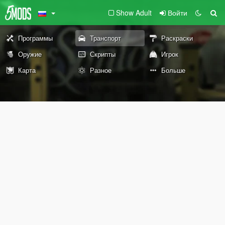
Show Adult
Войти
Программы
Транспорт
Раскраски
Оружие
Скрипты
Игрок
Карта
Разное
Больше