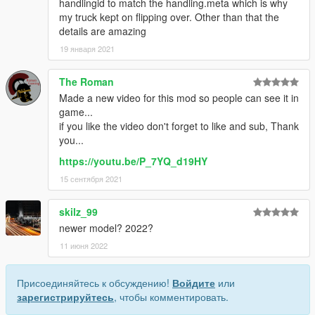
handlingid to match the handling.meta which is why
my truck kept on flipping over. Other than that the
details are amazing
19 января 2021
The Roman
Made a new video for this mod so people can see it in
game...
if you like the video don't forget to like and sub, Thank
you...
https://youtu.be/P_7YQ_d19HY
15 сентября 2021
skilz_99
newer model? 2022?
11 июня 2022
Присоединяйтесь к обсуждению!
Войдите
или
зарегистрируйтесь
, чтобы комментировать.