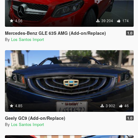
4.56
39 204
174
Mercedes-Benz GLE 63S AMG (Add-on/Replace)
1.0
By
Los Santos Import
4.85
3 902
46
Geely GC9 (Add-on/Replace)
1.0
By
Los Santos Import