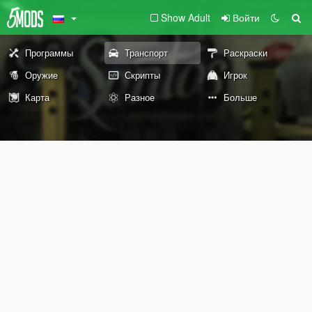
Show Adult
Войти
Программы
Транспорт
Раскраски
Оружие
Скрипты
Игрок
Карта
Разное
Больше