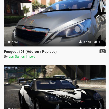
4.93
5 468
41
Peugeot 108 (Add-on / Replace)
1.0
By
Los Santos Import
4.64
3 932
44