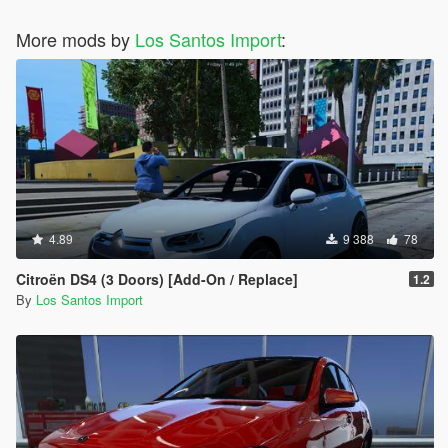
More mods by
Los Santos Import
:
4.89
9 388
78
Citroën DS4 (3 Doors) [Add-On / Replace]
1.2
By
Los Santos Import