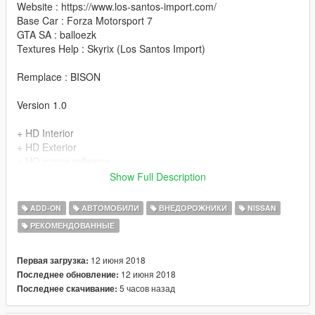
Website : https://www.los-santos-import.com/
Base Car : Forza Motorsport 7
GTA SA : balloezk
Textures Help : Skyrix (Los Santos Import)
Remplace : BISON
Version 1.0
+ HD Interior
+ HD Exterior
+ HQ mirror reflexion
+ Good COL of the back (You can enter in it)
Show Full Description
+ Make Glossy black for exterior
+ Make Glossy Orange for exterior & interior
ADD-ON
АВТОМОБИЛИ
ВНЕДОРОЖНИКИ
NISSAN
+ Real Wheels
РЕКОМЕНДОВАННЫЕ
+ Good Paint
+ Dials
+ Add-on
12 июня 2018
Первая загрузка:
+ Hands on steeringwheel
12 июня 2018
Последнее обновление:
+ Plaque d'immatriculation GTA (GTA licence plate)
5 часов назад
Последнее скачивание: