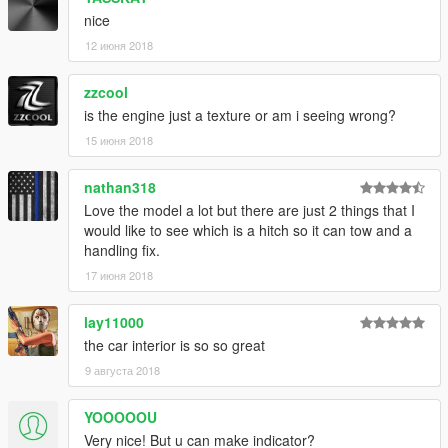
nice
12 июня 2018
zzcool
is the engine just a texture or am i seeing wrong?
15 июня 2018
nathan318
Love the model a lot but there are just 2 things that I
would like to see which is a hitch so it can tow and a
handling fix.
17 июня 2018
lay11000
the car interior is so so great
9 августа 2018
YOOOOOU
Very nice! But u can make indicator?