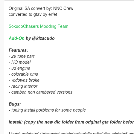
Original SA convert by: NNC Crew
converted to gtav by erfet
SokudoChasers Modding Team
Add-On
by @kizacudo
Features:
- 29 tune part
- HQ model
- 3d engine
- colorable rims
- widowns broke
- racing interior
- camber, non cambered versions
Bugs:
- tuning install porblems for some people
install: (copy the new dlc folder from original gta folder befor
Mods\update\x64\dlcpacks\patchday9ng\dlc.rpf\x64\levels\gta5\veh