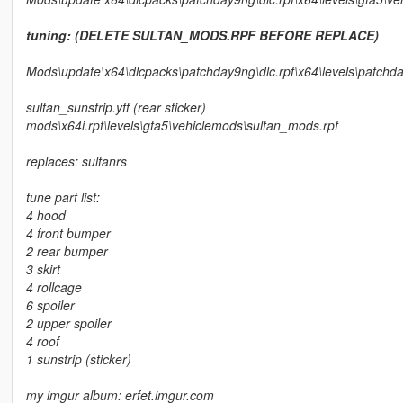
tuning: (DELETE SULTAN_MODS.RPF BEFORE REPLACE)
Mods\update\x64\dlcpacks\patchday9ng\dlc.rpf\x64\levels\patchd
sultan_sunstrip.yft (rear sticker)
mods\x64i.rpf\levels\gta5\vehiclemods\sultan_mods.rpf
replaces: sultanrs
tune part list:
4 hood
4 front bumper
2 rear bumper
3 skirt
4 rollcage
6 spoiler
2 upper spoiler
4 roof
1 sunstrip (sticker)
my imgur album: erfet.imgur.com