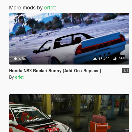
More mods by
erfet
:
4.84
15 400
268
Honda NSX Rocket Bunny [Add-On / Replace]
1.1
By
erfet