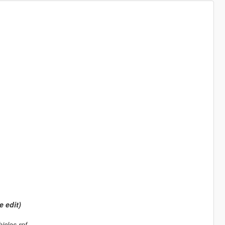
e edit)
icles.rpf