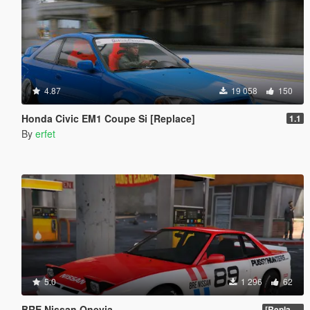
4.87
19 058
150
Honda Civic EM1 Coupe Si [Replace]
1.1
By
erfet
5.0
1 296
62
BRE Nissan Onevia
[Replace | Template]