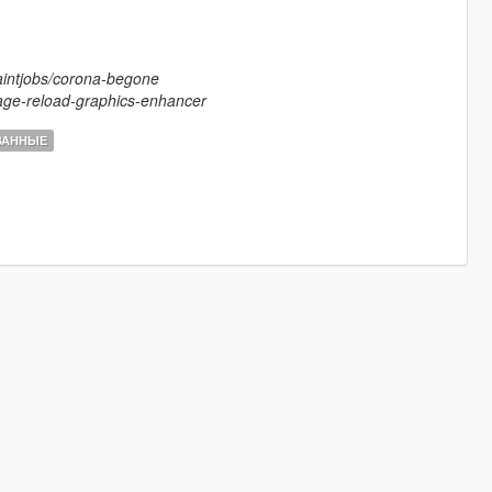
aintjobs/corona-begone
rage-reload-graphics-enhancer
ВАННЫЕ