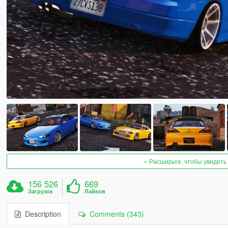
Расширьте, чтобы увидеть
156 526
669
Загрузок
Лайков
Description
Comments (343)