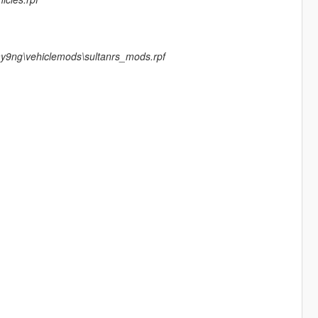
ay9ng\vehiclemods\sultanrs_mods.rpf