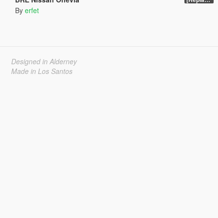
By
erfet
Designed in Alderney
Made in Los Santos