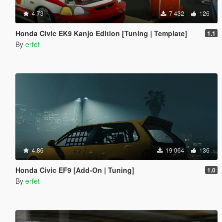
4.73
7 432
126
Honda Civic EK9 Kanjo Edition [Tuning | Template]
1.1
By
erfet
4.86
19 064
136
Honda Civic EF9 [Add-On | Tuning]
1.0
By
erfet