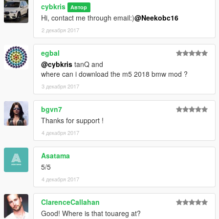
cybkris
Автор
Hi, contact me through email:)
@Neekobc16
2 декабря 2017
egbal
@cybkris
tanQ and
where can i download the m5 2018 bmw mod ?
3 декабря 2017
bgvn7
Thanks for support !
4 декабря 2017
Asatama
5/5
4 декабря 2017
ClarenceCallahan
Good! Where is that touareg at?