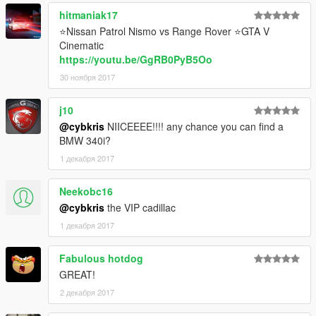
hitmaniak17
⭐Nissan Patrol Nismo vs Range Rover ⭐GTA V
Cinematic
https://youtu.be/GgRB0PyB5Oo
30 ноября 2017
j10
@cybkris
NIICEEEE!!!! any chance you can find a
BMW 340i?
1 декабря 2017
Neekobc16
@cybkris
the VIP cadillac
1 декабря 2017
Fabulous hotdog
GREAT!
2 декабря 2017