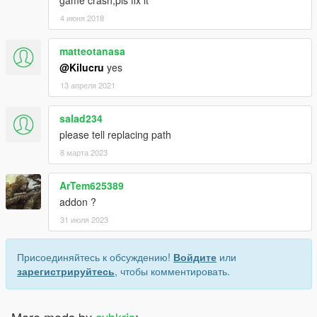
game crash,pls fix it
4 июня 2018
matteotanasa
@Kilucru
yes
13 апреля 2021
salad234
please tell replacing path
8 марта 2023
ArTem625389
addon ?
31 июля 2023
Присоединяйтесь к обсуждению!
Войдите
или
зарегистрируйтесь
, чтобы комментировать.