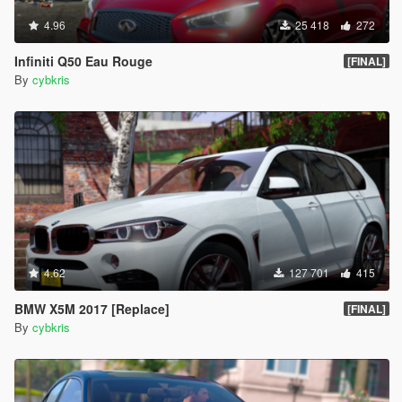
4.96
25 418
272
Infiniti Q50 Eau Rouge
[FINAL]
By
cybkris
4.62
127 701
415
BMW X5M 2017 [Replace]
[FINAL]
By
cybkris