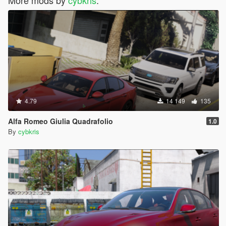
More mods by
cybkris
:
4.79
14 149
135
Alfa Romeo Giulia Quadrafolio
1.0
By
cybkris