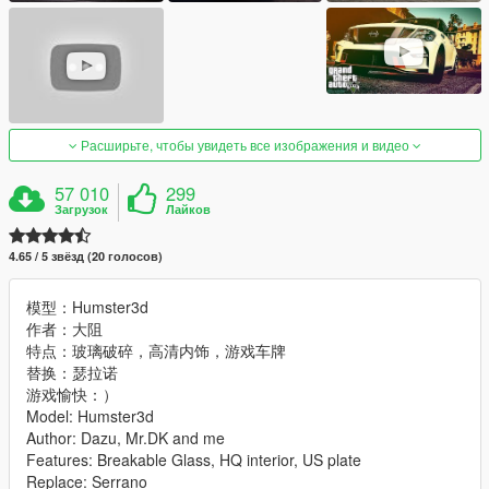
Расширьте, чтобы увидеть все изображения и видео
57 010
299
Загрузок
Лайков
4.65 / 5 звёзд (20 голосов)
模型：Humster3d
作者：大阻
特点：玻璃破碎，高清内饰，游戏车牌
替换：瑟拉诺
游戏愉快：）
Model: Humster3d
Author: Dazu, Mr.DK and me
Features: Breakable Glass, HQ interior, US plate
Replace: Serrano