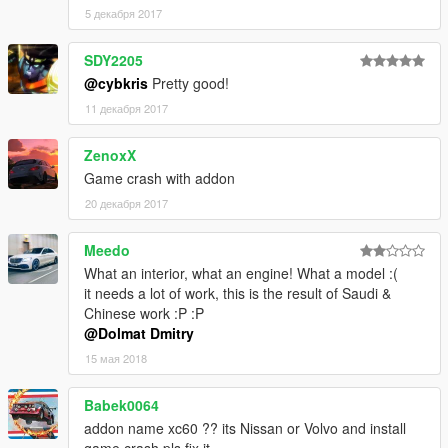
5 декабря 2017
SDY2205
@cybkris
Pretty good!
11 декабря 2017
ZenoxX
Game crash with addon
20 декабря 2017
Meedo
What an interior, what an engine! What a model :(
it needs a lot of work, this is the result of Saudi &
Chinese work :P :P
@Dolmat Dmitry
15 мая 2018
Babek0064
addon name xc60 ?? its Nissan or Volvo and install