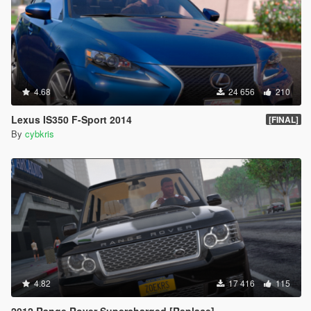
4.68
24 656
210
Lexus IS350 F-Sport 2014
[FINAL]
By
cybkris
4.82
17 416
115