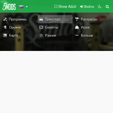
Show Adult
Войти
Программы
Транспорт
Раскраски
Оружие
Скрипты
Игрок
Карта
Разное
Больше